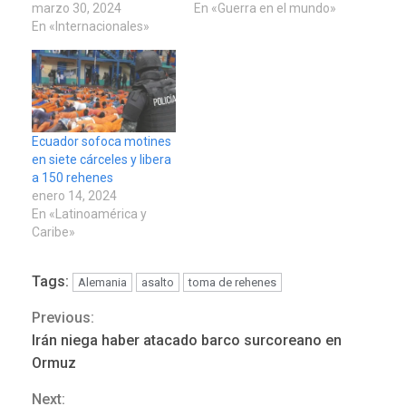
marzo 30, 2024
En «Guerra en el mundo»
En «Internacionales»
Ecuador sofoca motines
en siete cárceles y libera
a 150 rehenes
enero 14, 2024
En «Latinoamérica y
Caribe»
Tags:
Alemania
asalto
toma de rehenes
Previous:
Continue
Irán niega haber atacado barco surcoreano en
Reading
Ormuz
Next: