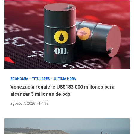
NACIONALES
TITULARES
ÚLTIMA HORA
Dólar cierra la semana en
756,71 bolívares
3
POLÍTICA
TITULARES
ÚLTIMA HORA
Libertad plena para jueza
María Lourdes Afiuni
4
ECONOMÍA
TITULARES
ÚLTIMA HORA
INTERNACIONALES
TITULARES
ÚLTIMA HORA
Venezuela requiere US$183.000 millones para
España impone controles
alcanzar 3 millones de bdp
fronterizos a Italia
5
agosto 7, 2026
132