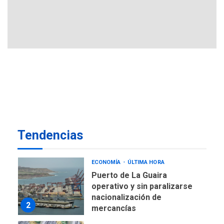
Pakistán firman pacto de
6
defensa
LATINOAMÉRICA Y CARIBE
TITULARES
ÚLTIMA HORA
De la Espriella jura como
nuevo presidente de
7
Colombia
ECONOMÍA
TITULARES
ÚLTIMA HORA
Venezuela requiere
Tendencias
US$183.000 millones para
1
alcanzar 3 millones de bdp
ECONOMÍA
ÚLTIMA HORA
Puerto de La Guaira
operativo y sin paralizarse
nacionalización de
2
mercancías