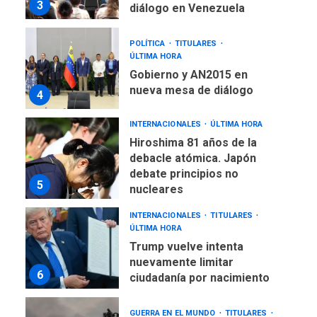
3
diálogo en Venezuela
POLÍTICA
TITULARES
ÚLTIMA HORA
Gobierno y AN2015 en
nueva mesa de diálogo
4
INTERNACIONALES
ÚLTIMA HORA
Hiroshima 81 años de la
debacle atómica. Japón
debate principios no
5
nucleares
INTERNACIONALES
TITULARES
ÚLTIMA HORA
Trump vuelve intenta
nuevamente limitar
6
ciudadanía por nacimiento
GUERRA EN EL MUNDO
TITULARES