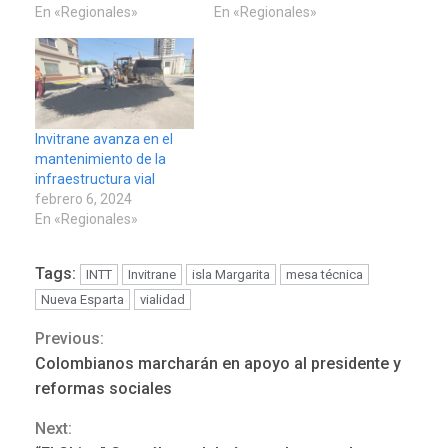
En «Regionales»
En «Regionales»
Invitrane avanza en el
mantenimiento de la
infraestructura vial
febrero 6, 2024
En «Regionales»
Tags:
INTT
Invitrane
isla Margarita
mesa técnica
Nueva Esparta
vialidad
Previous:
Continue
Colombianos marcharán en apoyo al presidente y
POLÍTICA
TITULARES
Reading
ÚLTIMA HORA
reformas sociales
ONGs piden a CIDH
Next:
monitorear proceso de