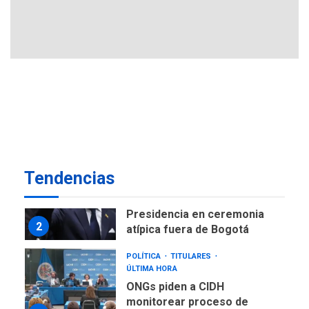
ÚLTIMA HORA
Ucrania y Rusia intensifican
ofensivas de largo alcance
7
NACIONALES
TITULARES
ÚLTIMA HORA
Instalan carpas metálicas
como terminales
temporales en Aeropuerto
1
de Maiquetía
LATINOAMÉRICA Y CARIBE
Tendencias
TITULARES
ÚLTIMA HORA
De la Espriella asumirá
Presidencia en ceremonia
2
atípica fuera de Bogotá
POLÍTICA
TITULARES
ÚLTIMA HORA
ONGs piden a CIDH
monitorear proceso de