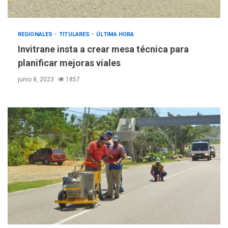
REGIONALES
TITULARES
ÚLTIMA HORA
Invitrane insta a crear mesa técnica para
planificar mejoras viales
junio 8, 2023
1857
LATINOAMÉRICA Y CARIBE
TITULARES
ÚLTIMA HORA
Seis muertos en Colombia
en combates contra grupos