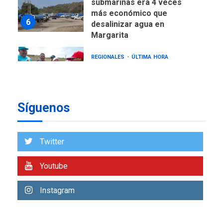
más económico que
6
desalinizar agua en
Margarita
REGIONALES
ÚLTIMA HORA
Gobernadora llevó tanques
de almacenamiento de agua
a Corazón de Mi Patria
7
NACIONALES
TITULARES
Síguenos
ÚLTIMA HORA
Más de 50 mil viviendas
fueron evaluadas en
Twitter
estados afectados por los
1
terremotos
Youtube
NACIONALES
TITULARES
ÚLTIMA HORA
Instagram
Más de 1.500 personas son
reportadas como
2
desaparecidas en La Guaira