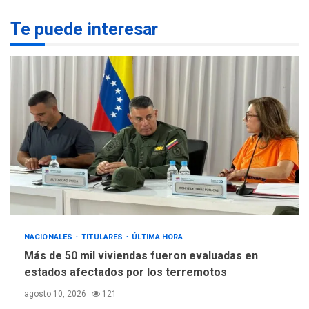
LATINOAMÉRICA Y CARIBE
Te puede interesar
TITULARES
ÚLTIMA HORA
Seis muertos en Colombia
en combates contra grupos
3
armados
GUERRA EN EL MUNDO
TITULARES
ÚLTIMA HORA
Netanyahu descarta plan de
EEUU para Gaza apoyado
4
por Hamás
DESTACADOS
REGIONALES
ÚLTIMA HORA
ASOMAYOR se afilia a la
NACIONALES
TITULARES
ÚLTIMA HORA
Cámara de Comercio para
impulsar la economía
Más de 50 mil viviendas fueron evaluadas en
5
plateada
estados afectados por los terremotos
agosto 10, 2026
121