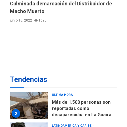
Culminada demarcación del Distribuidor de
Macho Muerto
REGIONALES
ÚLTIMA HORA
Gobernadora llevó tanques
junio 16, 2022
1690
de almacenamiento de agua
a Corazón de Mi Patria
7
NACIONALES
TITULARES
ÚLTIMA HORA
Más de 50 mil viviendas
fueron evaluadas en
estados afectados por los
1
terremotos
Tendencias
NACIONALES
TITULARES
ÚLTIMA HORA
Más de 1.500 personas son
reportadas como
2
desaparecidas en La Guaira
LATINOAMÉRICA Y CARIBE
TITULARES
ÚLTIMA HORA