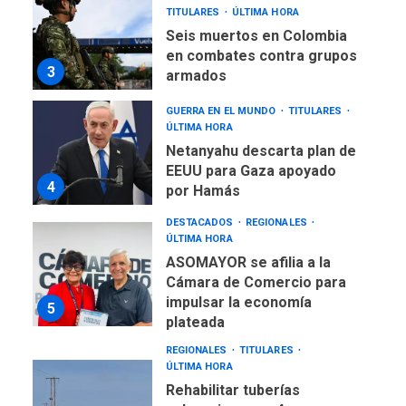
Seis muertos en Colombia
en combates contra grupos
3
armados
GUERRA EN EL MUNDO
TITULARES
ÚLTIMA HORA
Netanyahu descarta plan de
EEUU para Gaza apoyado
4
por Hamás
DESTACADOS
REGIONALES
ÚLTIMA HORA
ASOMAYOR se afilia a la
Cámara de Comercio para
impulsar la economía
5
plateada
REGIONALES
TITULARES
ÚLTIMA HORA
Rehabilitar tuberías
submarinas era 4 veces