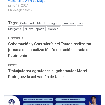
viales en la Av. 4 de Mayo
junio 18, 2024
En «Regionales»
Tags:
Gobernador Morel Rodríguez
Invitrane
isla
Margarita
Nueva Esparta
vialidad
Previous:
Continue
Gobernación y Contraloría del Estado realizaron
Reading
jornada de actualización Declaración Jurada de
POLÍTICA
TITULARES
ÚLTIMA HORA
Patrimonio
ONGs piden a CIDH
Next:
monitorear proceso de
3
diálogo en Venezuela
Trabajadores agradecen al gobernador Morel
Rodríguez la activación de Unisa
POLÍTICA
TITULARES
ÚLTIMA HORA
Gobierno y AN2015 en
nueva mesa de diálogo
4