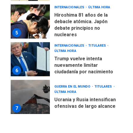
INTERNACIONALES
ÚLTIMA HORA
Hiroshima 81 años de la
debacle atómica. Japón
debate principios no
5
nucleares
INTERNACIONALES
TITULARES
ÚLTIMA HORA
Trump vuelve intenta
nuevamente limitar
6
ciudadanía por nacimiento
GUERRA EN EL MUNDO
TITULARES
ÚLTIMA HORA
Ucrania y Rusia intensifican
ofensivas de largo alcance
7
NACIONALES
TITULARES
ÚLTIMA HORA
Instalan carpas metálicas