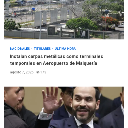
INTERNACIONALES
ÚLTIMA HORA
Hiroshima 81 años de la
debacle atómica. Japón
debate principios no
5
nucleares
NACIONALES
TITULARES
ÚLTIMA HORA
Instalan carpas metálicas como terminales
temporales en Aeropuerto de Maiquetía
agosto 7, 2026
173