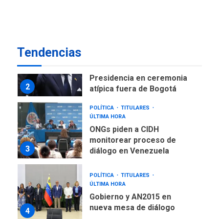
como terminales
temporales en Aeropuerto
1
de Maiquetía
LATINOAMÉRICA Y CARIBE
Tendencias
TITULARES
ÚLTIMA HORA
De la Espriella asumirá
Presidencia en ceremonia
2
atípica fuera de Bogotá
POLÍTICA
TITULARES
ÚLTIMA HORA
ONGs piden a CIDH
monitorear proceso de
3
diálogo en Venezuela
POLÍTICA
TITULARES
ÚLTIMA HORA
Gobierno y AN2015 en
nueva mesa de diálogo
4