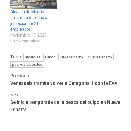
Alcaldía de Mariño
garantiza derecho a
jubilación de 21
empleados
noviembre 18, 2023
En «Regionales»
Tags:
alcaldías
Fanco
isla Margarita
Nueva Esparta
pasivos laborales
Previous:
Continue
Venezuela tramita volver a Categoría 1 con la FAA
Reading
Next:
Se inicia temporada de la pesca del pulpo en Nueva
NACIONALES
TITULARES
Esparta
ÚLTIMA HORA
Dólar cierra la semana en
756,71 bolívares
3