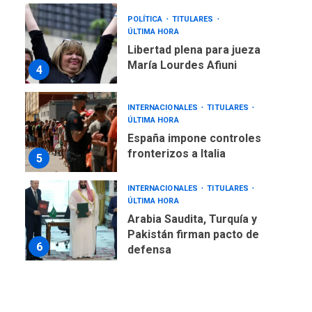
POLÍTICA
TITULARES
ÚLTIMA HORA
Libertad plena para jueza
María Lourdes Afiuni
4
INTERNACIONALES
TITULARES
ÚLTIMA HORA
España impone controles
fronterizos a Italia
5
INTERNACIONALES
TITULARES
ÚLTIMA HORA
Arabia Saudita, Turquía y
Pakistán firman pacto de
6
defensa
LATINOAMÉRICA Y CARIBE
TITULARES
ÚLTIMA HORA
De la Espriella jura como