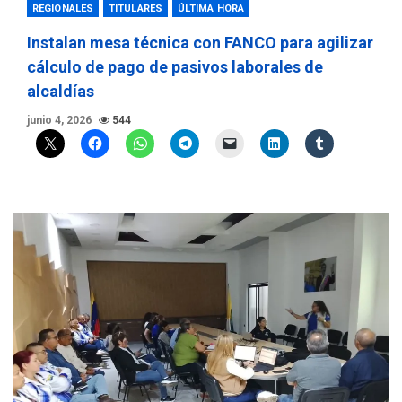
REGIONALES
TITULARES
ÚLTIMA HORA
Instalan mesa técnica con FANCO para agilizar
cálculo de pago de pasivos laborales de
alcaldías
junio 4, 2026
544