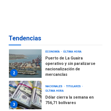
De la Espriella jura como
nuevo presidente de
7
Colombia
ECONOMÍA
TITULARES
ÚLTIMA HORA
Venezuela requiere
Tendencias
US$183.000 millones para
1
alcanzar 3 millones de bdp
ECONOMÍA
ÚLTIMA HORA
Puerto de La Guaira
operativo y sin paralizarse
nacionalización de
2
mercancías
NACIONALES
TITULARES
ÚLTIMA HORA
Dólar cierra la semana en
756,71 bolívares
3