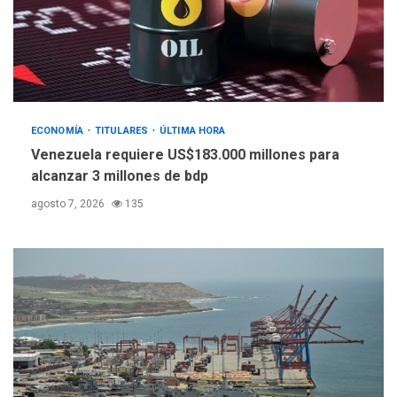
POLÍTICA
TITULARES
ÚLTIMA HORA
Libertad plena para jueza
María Lourdes Afiuni
4
ECONOMÍA
TITULARES
ÚLTIMA HORA
INTERNACIONALES
TITULARES
ÚLTIMA HORA
Venezuela requiere US$183.000 millones para
España impone controles
alcanzar 3 millones de bdp
fronterizos a Italia
5
agosto 7, 2026
135