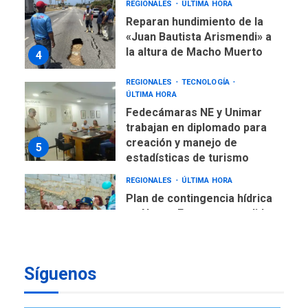
REGIONALES
ÚLTIMA HORA
Reparan hundimiento de la
«Juan Bautista Arismendi» a
la altura de Macho Muerto
4
REGIONALES
TECNOLOGÍA
ÚLTIMA HORA
Fedecámaras NE y Unimar
trabajan en diplomado para
creación y manejo de
5
estadísticas de turismo
REGIONALES
ÚLTIMA HORA
Plan de contingencia hídrica
en Nueva Esparta consolida
avances en territorio
6
insular
Síguenos
ECONOMÍA
TITULARES
ÚLTIMA HORA
Venezuela requiere