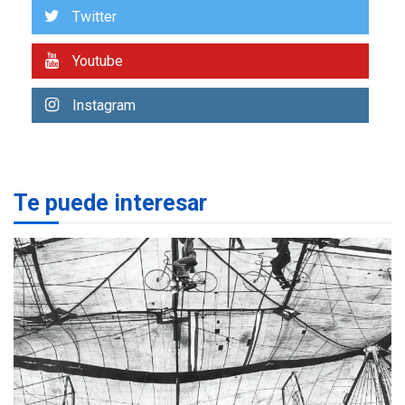
US$183.000 millones para
Twitter
7
alcanzar 3 millones de bdp
Youtube
REGIONALES
ÚLTIMA HORA
Libro de Guadalupe Burelli
Instagram
eleva sus velas en
Margarita
1
REGIONALES
ÚLTIMA HORA
Te puede interesar
Margarita será sede de
Programa “Cuidadores 360”
para aprender a atender
2
adultos mayores
REGIONALES
ÚLTIMA HORA
Mariño fortalece capacidad
operativa con flota
vehicular de 60 unidades
adquiridas en un año de
3
gestión