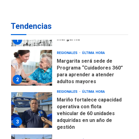
7
alcanzar 3 millones de bdp
REGIONALES
ÚLTIMA HORA
Tendencias
Libro de Guadalupe Burelli
eleva sus velas en
Margarita
1
REGIONALES
ÚLTIMA HORA
Margarita será sede de
Programa “Cuidadores 360”
para aprender a atender
2
adultos mayores
REGIONALES
ÚLTIMA HORA
Mariño fortalece capacidad
operativa con flota
vehicular de 60 unidades
adquiridas en un año de
3
gestión