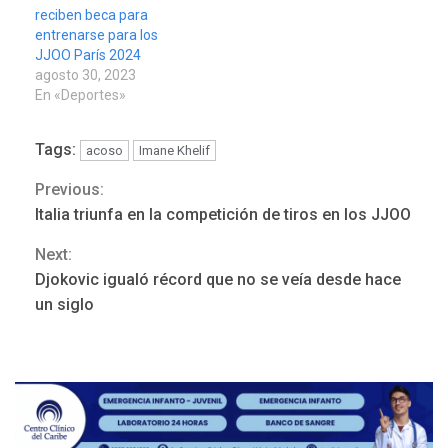
reciben beca para
entrenarse para los
JJOO París 2024
agosto 30, 2023
En «Deportes»
Tags:
acoso
Imane Khelif
Previous:
Continue
Italia triunfa en la competición de tiros en los JJOO
Reading
Next:
REGIONALES
ÚLTIMA HORA
Djokovic igualó récord que no se veía desde hace
Mariño fortalece capacidad
un siglo
operativa con flota
vehicular de 60 unidades
adquiridas en un año de
3
gestión
REGIONALES
ÚLTIMA HORA