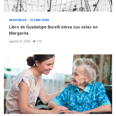
REGIONALES
ÚLTIMA HORA
Reparan hundimiento de la
«Juan Bautista Arismendi» a
REGIONALES
ÚLTIMA HORA
la altura de Macho Muerto
Libro de Guadalupe Burelli eleva sus velas en
4
Margarita
REGIONALES
TECNOLOGÍA
agosto 8, 2026
170
ÚLTIMA HORA
Fedecámaras NE y Unimar
trabajan en diplomado para
creación y manejo de
5
estadísticas de turismo