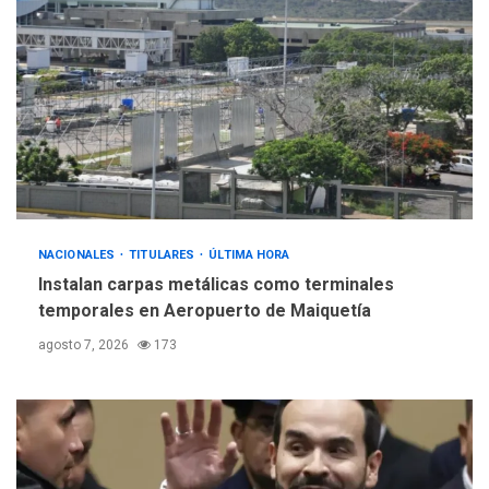
Gobierno y AN2015 en
nueva mesa de diálogo
4
INTERNACIONALES
ÚLTIMA HORA
Hiroshima 81 años de la
debacle atómica. Japón
debate principios no
5
nucleares
NACIONALES
TITULARES
ÚLTIMA HORA
Instalan carpas metálicas como terminales
temporales en Aeropuerto de Maiquetía
agosto 7, 2026
173