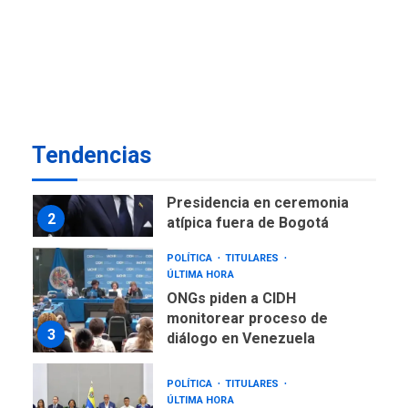
NACIONALES
TITULARES
ÚLTIMA HORA
Instalan carpas metálicas
como terminales
temporales en Aeropuerto
1
de Maiquetía
LATINOAMÉRICA Y CARIBE
Tendencias
TITULARES
ÚLTIMA HORA
De la Espriella asumirá
Presidencia en ceremonia
2
atípica fuera de Bogotá
POLÍTICA
TITULARES
ÚLTIMA HORA
ONGs piden a CIDH
monitorear proceso de
3
diálogo en Venezuela
POLÍTICA
TITULARES
ÚLTIMA HORA