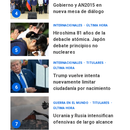
Gobierno y AN2015 en
nueva mesa de diálogo
4
INTERNACIONALES
ÚLTIMA HORA
Hiroshima 81 años de la
debacle atómica. Japón
debate principios no
5
nucleares
INTERNACIONALES
TITULARES
ÚLTIMA HORA
Trump vuelve intenta
nuevamente limitar
6
ciudadanía por nacimiento
GUERRA EN EL MUNDO
TITULARES
ÚLTIMA HORA
Ucrania y Rusia intensifican
ofensivas de largo alcance
7