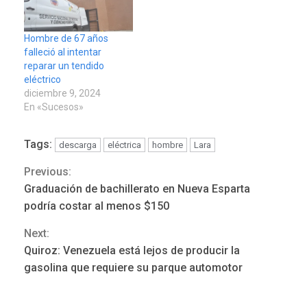
Hombre de 67 años
falleció al intentar
reparar un tendido
eléctrico
diciembre 9, 2024
En «Sucesos»
Tags:
descarga
eléctrica
hombre
Lara
Previous:
Continue
Graduación de bachillerato en Nueva Esparta
POLÍTICA
TITULARES
Reading
ÚLTIMA HORA
podría costar al menos $150
ONGs piden a CIDH
Next:
monitorear proceso de
3
diálogo en Venezuela
Quiroz: Venezuela está lejos de producir la
gasolina que requiere su parque automotor
POLÍTICA
TITULARES
ÚLTIMA HORA