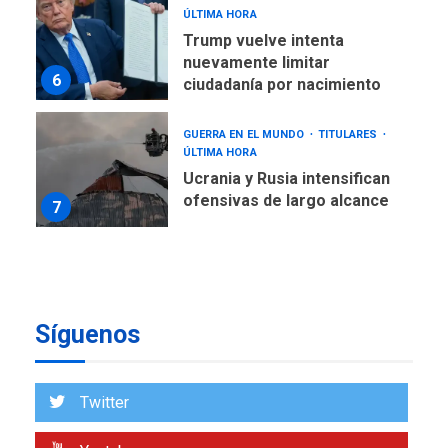
ÚLTIMA HORA
Trump vuelve intenta
nuevamente limitar
6
ciudadanía por nacimiento
GUERRA EN EL MUNDO
TITULARES
ÚLTIMA HORA
Ucrania y Rusia intensifican
ofensivas de largo alcance
7
NACIONALES
TITULARES
ÚLTIMA HORA
Instalan carpas metálicas
como terminales
Síguenos
temporales en Aeropuerto
1
de Maiquetía
LATINOAMÉRICA Y CARIBE
Twitter
TITULARES
ÚLTIMA HORA
De la Espriella asumirá