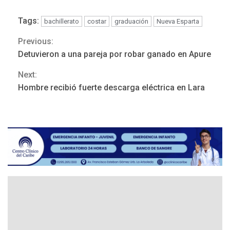
Tags:
bachillerato
costar
graduación
Nueva Esparta
POLÍTICA
TITULARES
ÚLTIMA HORA
Previous:
Continue
ONGs piden a CIDH
Detuvieron a una pareja por robar ganado en Apure
monitorear proceso de
Reading
3
diálogo en Venezuela
Next:
Hombre recibió fuerte descarga eléctrica en Lara
POLÍTICA
TITULARES
ÚLTIMA HORA
Gobierno y AN2015 en
nueva mesa de diálogo
4
INTERNACIONALES
ÚLTIMA HORA
Hiroshima 81 años de la
debacle atómica. Japón
debate principios no
5
nucleares
INTERNACIONALES
TITULARES