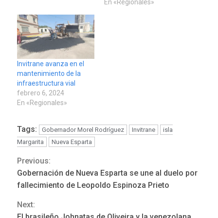
En «Regionales»
Invitrane avanza en el
mantenimiento de la
infraestructura vial
febrero 6, 2024
En «Regionales»
Tags:
Gobernador Morel Rodríguez
Invitrane
isla
Margarita
Nueva Esparta
Previous:
Continue
Gobernación de Nueva Esparta se une al duelo por
POLÍTICA
TITULARES
Reading
ÚLTIMA HORA
fallecimiento de Leopoldo Espinoza Prieto
ONGs piden a CIDH
Next:
monitorear proceso de
3
diálogo en Venezuela
El brasileño Johnatas de Oliveira y la venezolana