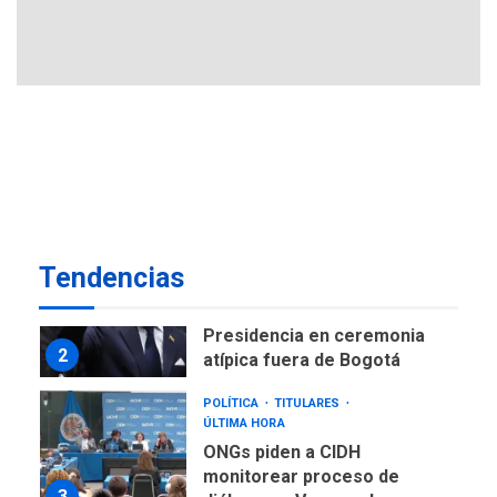
Ucrania y Rusia intensifican
ofensivas de largo alcance
7
NACIONALES
TITULARES
ÚLTIMA HORA
Instalan carpas metálicas
como terminales
temporales en Aeropuerto
1
de Maiquetía
LATINOAMÉRICA Y CARIBE
Tendencias
TITULARES
ÚLTIMA HORA
De la Espriella asumirá
Presidencia en ceremonia
2
atípica fuera de Bogotá
POLÍTICA
TITULARES
ÚLTIMA HORA
ONGs piden a CIDH
monitorear proceso de
3