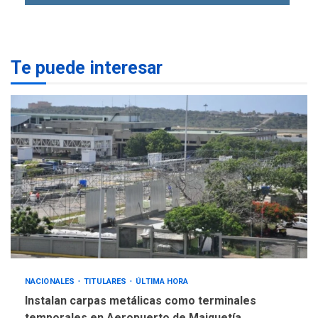
POLÍTICA
TITULARES
ÚLTIMA HORA
Gobierno y AN2015 en
nueva mesa de diálogo
4
Te puede interesar
INTERNACIONALES
ÚLTIMA HORA
Hiroshima 81 años de la
debacle atómica. Japón
debate principios no
5
nucleares
NACIONALES
TITULARES
ÚLTIMA HORA
Instalan carpas metálicas como terminales
temporales en Aeropuerto de Maiquetía