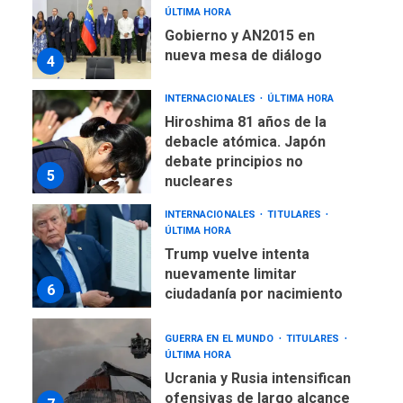
ÚLTIMA HORA
Gobierno y AN2015 en
nueva mesa de diálogo
4
INTERNACIONALES
ÚLTIMA HORA
Hiroshima 81 años de la
debacle atómica. Japón
debate principios no
5
nucleares
INTERNACIONALES
TITULARES
ÚLTIMA HORA
Trump vuelve intenta
nuevamente limitar
6
ciudadanía por nacimiento
GUERRA EN EL MUNDO
TITULARES
ÚLTIMA HORA
Ucrania y Rusia intensifican
ofensivas de largo alcance