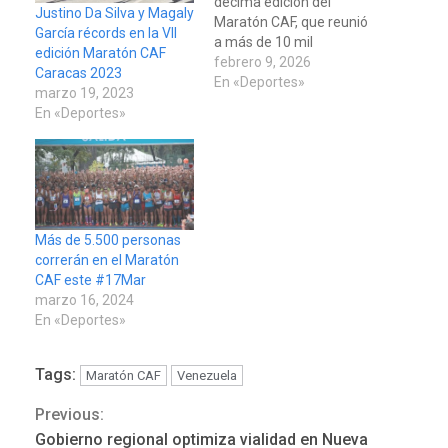
décima edición del
Justino Da Silva y Magaly
Maratón CAF, que reunió
García récords en la VII
a más de 10 mil
edición Maratón CAF
corredores en las rutas
febrero 9, 2026
Caracas 2023
de 42K, 21K y 10K,
En «Deportes»
marzo 19, 2023
consolidándose como
En «Deportes»
una de las principales
fiestas deportivas del
país. La competencia,
que también albergó el
Campeonato Nacional de
Maratón y…
Más de 5.500 personas
correrán en el Maratón
CAF este #17Mar
marzo 16, 2024
POLÍTICA
TITULARES
ÚLTIMA HORA
En «Deportes»
ONGs piden a CIDH
monitorear proceso de
Tags:
Maratón CAF
Venezuela
3
diálogo en Venezuela
Previous:
Continue
Gobierno regional optimiza vialidad en Nueva
POLÍTICA
TITULARES