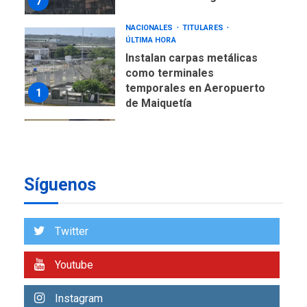
7
NACIONALES
TITULARES
ÚLTIMA HORA
Instalan carpas metálicas
como terminales
temporales en Aeropuerto
1
de Maiquetía
LATINOAMÉRICA Y CARIBE
TITULARES
ÚLTIMA HORA
De la Espriella asumirá
Presidencia en ceremonia
Síguenos
2
atípica fuera de Bogotá
POLÍTICA
TITULARES
ÚLTIMA HORA
Twitter
ONGs piden a CIDH
monitorear proceso de
Youtube
3
diálogo en Venezuela
Instagram