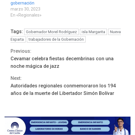
gobernación
marzo 30, 2023
En «Regionales»
Tags:
Gobernador Morel Rodríguez
isla Margarita
Nueva
Esparta
trabajadores de la Gobernación
Previous:
Continue
REGIONALES
ÚLTIMA HORA
Cevamar celebra fiestas decembrinas con una
Funsone benefició a 46
Reading
noche mágica de jazz
personas con la entrega de
lentes correctivos
3
Next:
Autoridades regionales conmemoraron los 194
REGIONALES
ÚLTIMA HORA
años de la muerte del Libertador Simón Bolívar
La falta de agua pueden
llevar a problemas
sanitarios y asumirse como
4
problema de orden público
REGIONALES
ÚLTIMA HORA