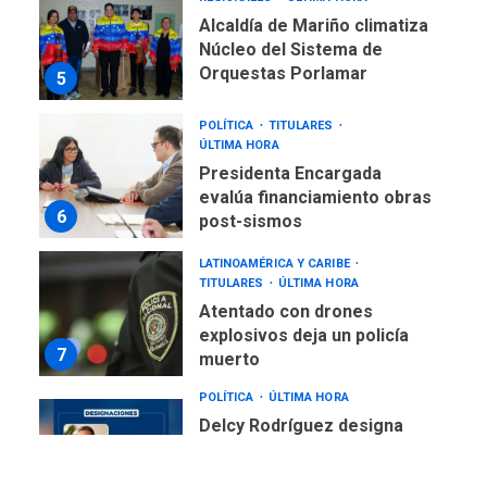
Alcaldía de Mariño climatiza
Núcleo del Sistema de
Orquestas Porlamar
5
POLÍTICA
TITULARES
ÚLTIMA HORA
Presidenta Encargada
evalúa financiamiento obras
6
post-sismos
LATINOAMÉRICA Y CARIBE
TITULARES
ÚLTIMA HORA
Atentado con drones
explosivos deja un policía
7
muerto
POLÍTICA
ÚLTIMA HORA
Delcy Rodríguez designa
nuevo presidente de
Corpoelec y nuevo