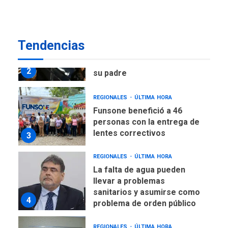
Eléctricos
DEPORTES
TITULARES
ÚLTIMA HORA
Tendencias
Lionel Messi llega a
Argentina para despedir a
2
su padre
REGIONALES
ÚLTIMA HORA
Funsone benefició a 46
personas con la entrega de
lentes correctivos
3
REGIONALES
ÚLTIMA HORA
La falta de agua pueden
llevar a problemas
sanitarios y asumirse como
4
problema de orden público
REGIONALES
ÚLTIMA HORA