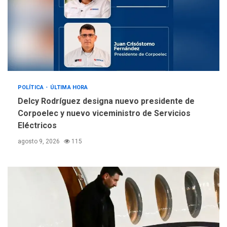
REGIONALES
ÚLTIMA HORA
Alcaldía de Mariño climatiza
Núcleo del Sistema de
Orquestas Porlamar
5
POLÍTICA
ÚLTIMA HORA
Delcy Rodríguez designa nuevo presidente de
Corpoelec y nuevo viceministro de Servicios
Eléctricos
agosto 9, 2026
115