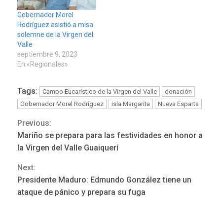
Gobernador Morel
Rodríguez asistió a misa
solemne de la Virgen del
Valle
septiembre 9, 2023
En «Regionales»
Tags:
Campo Eucarístico de la Virgen del Valle
donación
Gobernador Morel Rodríguez
isla Margarita
Nueva Esparta
Previous:
Continue
Mariño se prepara para las festividades en honor a
Reading
la Virgen del Valle Guaiquerí
Next:
Presidente Maduro: Edmundo González tiene un
ÚLTIMA HORA
ataque de pánico y prepara su fuga
Hutíes de Yemen dicen que
atacaron dos petroleros
sauditas
3