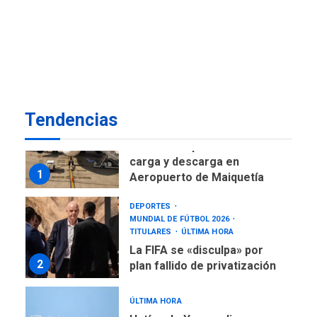
ÚLTIMA HORA
Gobierno nacional y
regional nos respaldaron
desde el primer momento
7
tras terremotos del 24J
asegura Gustavo Duque
Tendencias
NACIONALES
TITULARES
ÚLTIMA HORA
Reanudan operaciones de
carga y descarga en
1
Aeropuerto de Maiquetía
DEPORTES
MUNDIAL DE FÚTBOL 2026
TITULARES
ÚLTIMA HORA
La FIFA se «disculpa» por
2
plan fallido de privatización
ÚLTIMA HORA