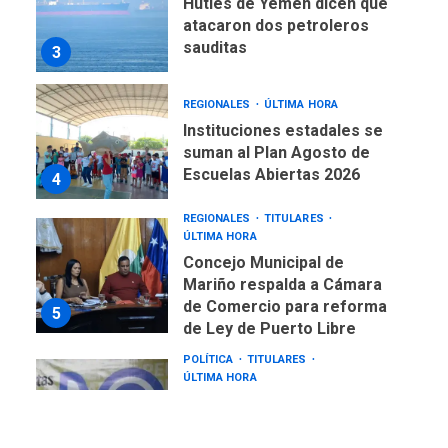
Hutíes de Yemen dicen que
atacaron dos petroleros
sauditas
3
REGIONALES
ÚLTIMA HORA
Instituciones estadales se
suman al Plan Agosto de
Escuelas Abiertas 2026
4
REGIONALES
TITULARES
ÚLTIMA HORA
Concejo Municipal de
Mariño respalda a Cámara
de Comercio para reforma
5
de Ley de Puerto Libre
POLÍTICA
TITULARES
ÚLTIMA HORA
CNP plantea incluir Libertad
de Expresión en agenda de
negociación con comisión