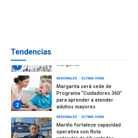
ECONOMÍA
TITULARES
ÚLTIMA HORA
Venezuela requiere
US$183.000 millones para
7
alcanzar 3 millones de bdp
REGIONALES
ÚLTIMA HORA
Tendencias
Libro de Guadalupe Burelli
eleva sus velas en
Margarita
1
REGIONALES
ÚLTIMA HORA
Margarita será sede de
Programa “Cuidadores 360”
para aprender a atender
2
adultos mayores
REGIONALES
ÚLTIMA HORA
Mariño fortalece capacidad
operativa con flota