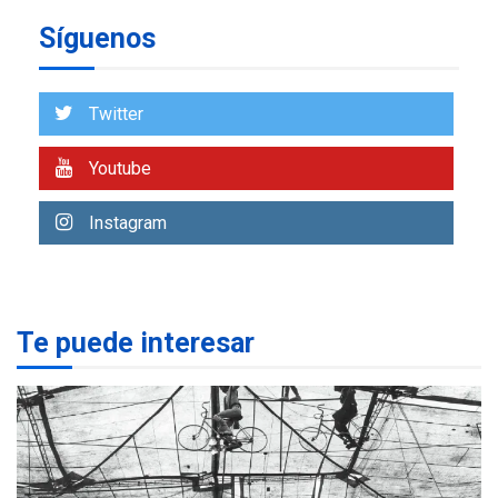
Síguenos
ECONOMÍA
TITULARES
ÚLTIMA HORA
Venezuela requiere
US$183.000 millones para
Twitter
7
alcanzar 3 millones de bdp
Youtube
REGIONALES
ÚLTIMA HORA
Libro de Guadalupe Burelli
Instagram
eleva sus velas en
Margarita
1
REGIONALES
ÚLTIMA HORA
Te puede interesar
Margarita será sede de
Programa “Cuidadores 360”
para aprender a atender
2
adultos mayores
REGIONALES
ÚLTIMA HORA
Mariño fortalece capacidad