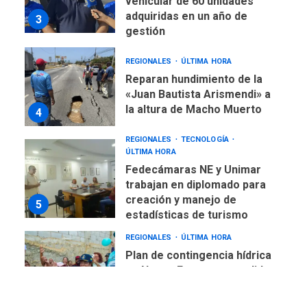
vehicular de 60 unidades
adquiridas en un año de
3
gestión
REGIONALES
ÚLTIMA HORA
Reparan hundimiento de la
«Juan Bautista Arismendi» a
la altura de Macho Muerto
4
REGIONALES
TECNOLOGÍA
ÚLTIMA HORA
Fedecámaras NE y Unimar
trabajan en diplomado para
creación y manejo de
5
estadísticas de turismo
REGIONALES
ÚLTIMA HORA
Plan de contingencia hídrica
en Nueva Esparta consolida
avances en territorio
6
insular