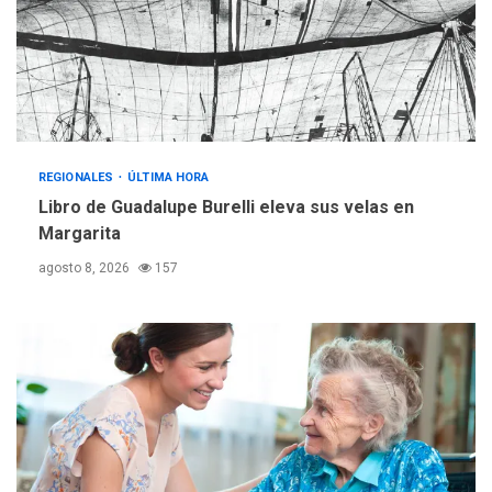
operativa con flota
vehicular de 60 unidades
adquiridas en un año de
3
gestión
REGIONALES
ÚLTIMA HORA
Reparan hundimiento de la
«Juan Bautista Arismendi» a
REGIONALES
ÚLTIMA HORA
la altura de Macho Muerto
Libro de Guadalupe Burelli eleva sus velas en
4
Margarita
REGIONALES
TECNOLOGÍA
agosto 8, 2026
157
ÚLTIMA HORA
Fedecámaras NE y Unimar
trabajan en diplomado para
creación y manejo de
5
estadísticas de turismo