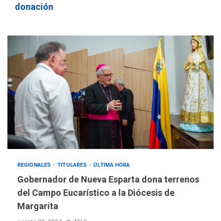
donación
REGIONALES
TITULARES
ÚLTIMA HORA
REGIONALES
ÚLTIMA HORA
Gobernador de Nueva Esparta dona terrenos
Mariño fortalece capacidad
del Campo Eucarístico a la Diócesis de
operativa con flota
Margarita
vehicular de 60 unidades
adquiridas en un año de