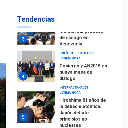
fuera de Bogotá
POLÍTICA
TITULARES
Tendencias
ÚLTIMA HORA
ONGs piden a CIDH
monitorear proceso
de diálogo en
3
Venezuela
POLÍTICA
TITULARES
ÚLTIMA HORA
Gobierno y AN2015 en
nueva mesa de
4
diálogo
INTERNACIONALES
ÚLTIMA HORA
Hiroshima 81 años de
la debacle atómica.
Japón debate
5
principios no
nucleares