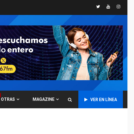
Twitter
Youtube
Instagr
GUERRA EN EL MUNDO
TITULARES
ÚLTIMA HORA
Ucrania y Rusia
intensifican
ofensivas de largo
7
alcance
NACIONALES
TITULARES
ÚLTIMA HORA
Instalan carpas
metálicas como
terminales
temporales en
1
Aeropuerto de
Maiquetía
OTRAS
MAGAZINE
VER EN LÍNEA
LATINOAMÉRICA Y CARIBE
TITULARES
ÚLTIMA HORA
De la Espriella
asumirá Presidencia
en ceremonia atípica
2