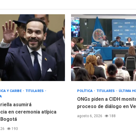
ICA Y CARIBE
TITULARES
POLÍTICA
TITULARES
ÚLTIMA H
A
ONGs piden a CIDH monit
riella asumirá
proceso de diálogo en V
cia en ceremonia atípica
agosto 6, 2026
188
 Bogotá
026
193