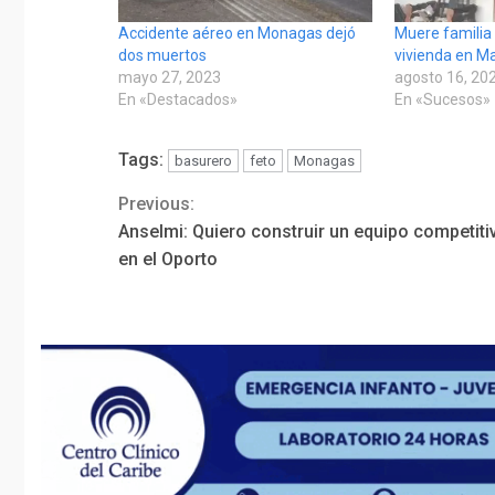
Accidente aéreo en Monagas dejó
Muere familia 
dos muertos
vivienda en M
mayo 27, 2023
agosto 16, 20
En «Destacados»
En «Sucesos»
Tags:
basurero
feto
Monagas
Previous:
Continue
Anselmi: Quiero construir un equipo competiti
Reading
en el Oporto