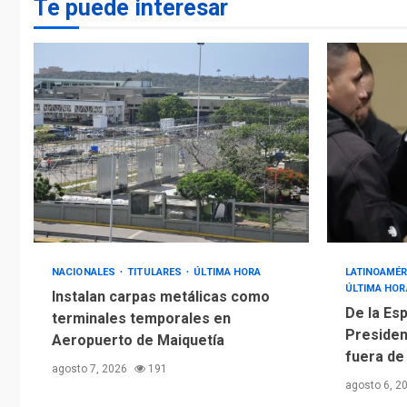
Te puede interesar
NACIONALES
TITULARES
ÚLTIMA HORA
LATINOAMÉR
ÚLTIMA HOR
Instalan carpas metálicas como
De la Esp
terminales temporales en
Presiden
Aeropuerto de Maiquetía
fuera de
agosto 7, 2026
191
agosto 6, 2