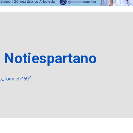
a Notiespartano
_form id="69"]