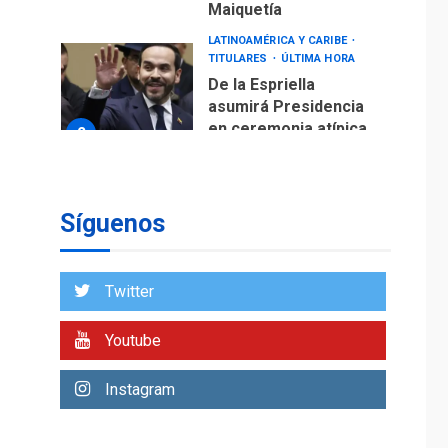
Maiquetía
LATINOAMÉRICA Y CARIBE
TITULARES
ÚLTIMA HORA
De la Espriella
asumirá Presidencia
en ceremonia atípica
2
fuera de Bogotá
POLÍTICA
TITULARES
ÚLTIMA HORA
Síguenos
ONGs piden a CIDH
monitorear proceso
de diálogo en
3
Twitter
Venezuela
POLÍTICA
TITULARES
Youtube
ÚLTIMA HORA
Gobierno y AN2015 en
Instagram
nueva mesa de
4
diálogo
INTERNACIONALES