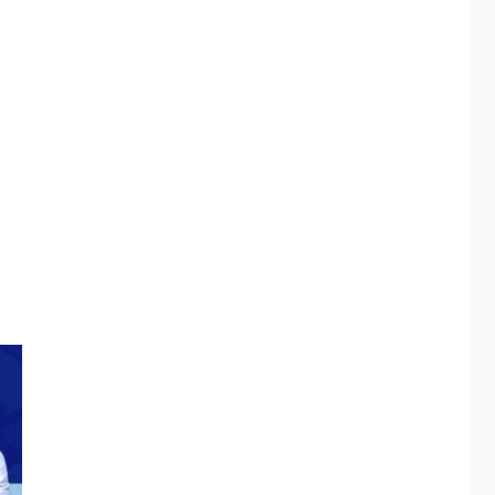
ÚLTIMA HORA
Hiroshima 81 años de
la debacle atómica.
Japón debate
5
principios no
nucleares