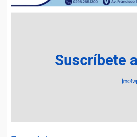
Suscríbete 
[mc4wp