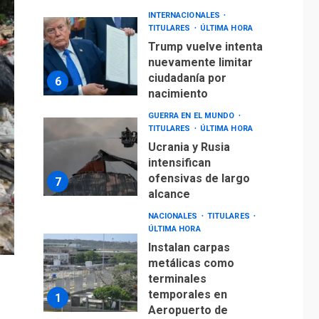
INTERNACIONALES
TITULARES
ÚLTIMA HORA
Trump vuelve intenta
nuevamente limitar
ciudadanía por
6
nacimiento
GUERRA EN EL MUNDO
TITULARES
ÚLTIMA HORA
Ucrania y Rusia
intensifican
ofensivas de largo
7
alcance
NACIONALES
TITULARES
ÚLTIMA HORA
Instalan carpas
metálicas como
terminales
temporales en
1
Aeropuerto de