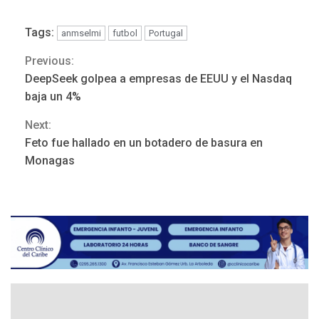
Tags:
anmselmi
futbol
Portugal
Previous:
Continue
DeepSeek golpea a empresas de EEUU y el Nasdaq
Reading
baja un 4%
Next:
Feto fue hallado en un botadero de basura en
ÚLTIMA HORA
Monagas
Hutíes de Yemen dicen que
atacaron dos petroleros
sauditas
3
REGIONALES
ÚLTIMA HORA
Instituciones estadales se
suman al Plan Agosto de
Escuelas Abiertas 2026
4
REGIONALES
TITULARES