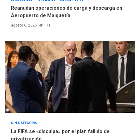
Instituciones estadales se
Reanudan operaciones de carga y descarga en
suman al Plan Agosto de
Aeropuerto de Maiquetía
Escuelas Abiertas 2026
4
agosto 6, 2026
171
REGIONALES
TITULARES
ÚLTIMA HORA
Concejo Municipal de
Mariño respalda a Cámara
de Comercio para reforma
5
de Ley de Puerto Libre
SIN CATEGORIA
La FIFA se «disculpa» por el plan fallido de
privatización