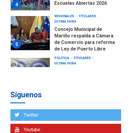
Escuelas Abiertas 2026
4
REGIONALES
TITULARES
ÚLTIMA HORA
Concejo Municipal de
Mariño respalda a Cámara
de Comercio para reforma
5
de Ley de Puerto Libre
POLÍTICA
TITULARES
ÚLTIMA HORA
CNP plantea incluir Libertad
de Expresión en agenda de
negociación con comisión
6
de AN 2015
Síguenos
DESTACADOS
NACIONALES
ÚLTIMA HORA
Gobierno nacional y
Twitter
regional nos respaldaron
desde el primer momento
Youtube
7
tras terremotos del 24J