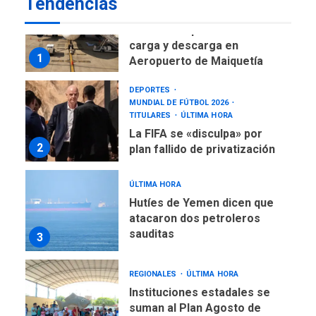
Tendencias
ÚLTIMA HORA
Reanudan operaciones de
carga y descarga en
1
Aeropuerto de Maiquetía
DEPORTES
MUNDIAL DE FÚTBOL 2026
TITULARES
ÚLTIMA HORA
La FIFA se «disculpa» por
2
plan fallido de privatización
ÚLTIMA HORA
Hutíes de Yemen dicen que
atacaron dos petroleros
sauditas
3
REGIONALES
ÚLTIMA HORA
Instituciones estadales se
suman al Plan Agosto de