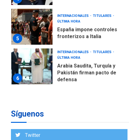
INTERNACIONALES
TITULARES
ÚLTIMA HORA
España impone controles
fronterizos a Italia
5
INTERNACIONALES
TITULARES
ÚLTIMA HORA
Arabia Saudita, Turquía y
Pakistán firman pacto de
6
defensa
LATINOAMÉRICA Y CARIBE
TITULARES
ÚLTIMA HORA
De la Espriella jura como
Síguenos
nuevo presidente de
7
Colombia
ECONOMÍA
TITULARES
Twitter
ÚLTIMA HORA