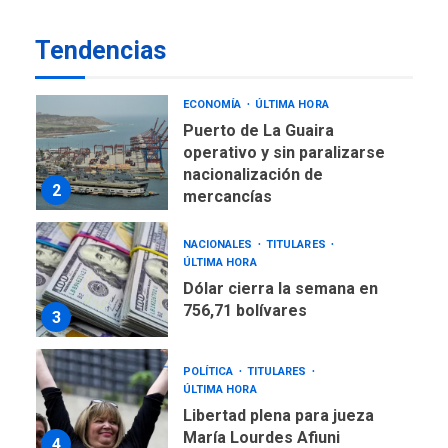
Venezuela requiere
Tendencias
US$183.000 millones para
1
alcanzar 3 millones de bdp
ECONOMÍA
ÚLTIMA HORA
Puerto de La Guaira
operativo y sin paralizarse
nacionalización de
2
mercancías
NACIONALES
TITULARES
ÚLTIMA HORA
Dólar cierra la semana en
756,71 bolívares
3
POLÍTICA
TITULARES
ÚLTIMA HORA
Libertad plena para jueza
María Lourdes Afiuni
4