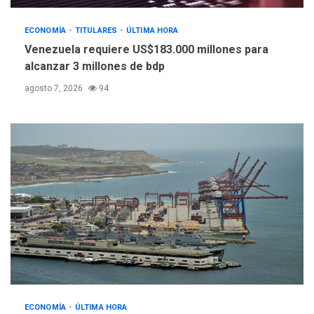
ECONOMÍA
TITULARES
ÚLTIMA HORA
INTERNACIONALES
TITULARES
ÚLTIMA HORA
Venezuela requiere US$183.000 millones para
España impone controles
alcanzar 3 millones de bdp
fronterizos a Italia
5
agosto 7, 2026
94
ECONOMÍA
ÚLTIMA HORA