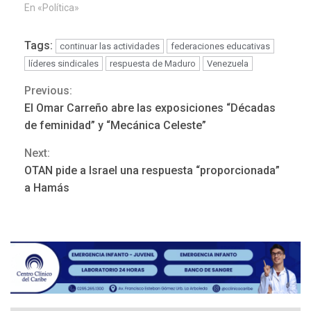
En «Política»
Tags:
continuar las actividades
federaciones educativas
líderes sindicales
respuesta de Maduro
Venezuela
Previous:
Continue
El Omar Carreño abre las exposiciones “Décadas
Reading
de feminidad” y “Mecánica Celeste”
Next:
OTAN pide a Israel una respuesta “proporcionada”
NACIONALES
TITULARES
a Hamás
ÚLTIMA HORA
Dólar cierra la semana en
756,71 bolívares
3
POLÍTICA
TITULARES
ÚLTIMA HORA
Libertad plena para jueza
María Lourdes Afiuni