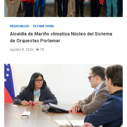
Libro de Guadalupe Burelli
eleva sus velas en
Margarita
4
REGIONALES
ÚLTIMA HORA
REGIONALES
ÚLTIMA HORA
Alcaldía de Mariño climatiza Núcleo del Sistema
Margarita será sede de
de Orquestas Porlamar
Programa “Cuidadores 360”
agosto 8, 2026
78
para aprender a atender
5
adultos mayores