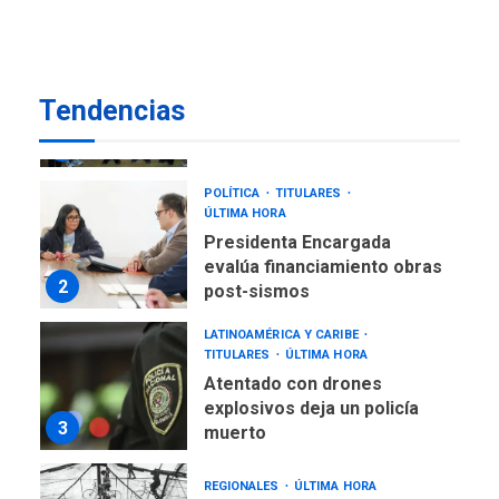
7
REGIONALES
ÚLTIMA HORA
Alcaldía de Mariño climatiza
Tendencias
Núcleo del Sistema de
Orquestas Porlamar
1
POLÍTICA
TITULARES
ÚLTIMA HORA
Presidenta Encargada
evalúa financiamiento obras
2
post-sismos
LATINOAMÉRICA Y CARIBE
TITULARES
ÚLTIMA HORA
Atentado con drones
explosivos deja un policía
3
muerto
REGIONALES
ÚLTIMA HORA