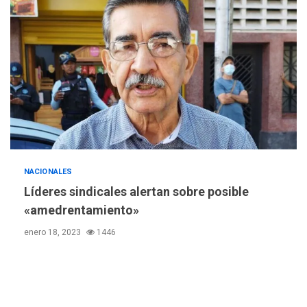
Libro de Guadalupe Burelli
eleva sus velas en
Margarita
4
REGIONALES
ÚLTIMA HORA
Margarita será sede de
Programa “Cuidadores 360”
para aprender a atender
5
adultos mayores
REGIONALES
ÚLTIMA HORA
Mariño fortalece capacidad
NACIONALES
operativa con flota
Líderes sindicales alertan sobre posible
vehicular de 60 unidades
«amedrentamiento»
adquiridas en un año de
6
gestión
enero 18, 2023
1446
REGIONALES
ÚLTIMA HORA
Reparan hundimiento de la
«Juan Bautista Arismendi» a
la altura de Macho Muerto