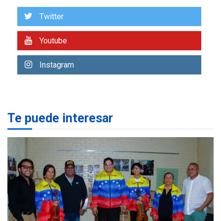
la altura de Macho Muerto
7
Twitter
REGIONALES
ÚLTIMA HORA
Youtube
Alcaldía de Mariño climatiza
Núcleo del Sistema de
Instagram
Orquestas Porlamar
1
POLÍTICA
TITULARES
ÚLTIMA HORA
Presidenta Encargada
Te puede interesar
evalúa financiamiento obras
2
post-sismos
LATINOAMÉRICA Y CARIBE
TITULARES
ÚLTIMA HORA
Atentado con drones
explosivos deja un policía
3
muerto
REGIONALES
ÚLTIMA HORA