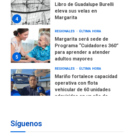
Libro de Guadalupe Burelli
eleva sus velas en
Margarita
4
REGIONALES
ÚLTIMA HORA
Margarita será sede de
Programa “Cuidadores 360”
para aprender a atender
5
adultos mayores
REGIONALES
ÚLTIMA HORA
Mariño fortalece capacidad
operativa con flota
vehicular de 60 unidades
adquiridas en un año de
6
gestión
REGIONALES
ÚLTIMA HORA
Síguenos
Reparan hundimiento de la
«Juan Bautista Arismendi» a