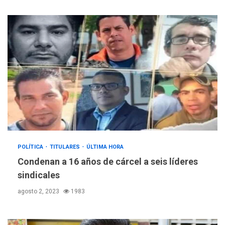
LATINOAMÉRICA Y CARIBE
POLÍTICA
TITULARES
ÚLTIMA HORA
TITULARES
ÚLTIMA HORA
Condenan a 16 años de cárcel a seis líderes
Atentado con drones
sindicales
explosivos deja un policía
3
muerto
agosto 2, 2023
1983
REGIONALES
ÚLTIMA HORA