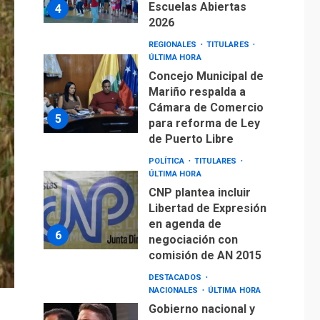
Escuelas Abiertas
4
2026
REGIONALES
TITULARES
ÚLTIMA HORA
Concejo Municipal de
Mariño respalda a
Cámara de Comercio
5
para reforma de Ley
de Puerto Libre
POLÍTICA
TITULARES
ÚLTIMA HORA
CNP plantea incluir
Libertad de Expresión
en agenda de
6
negociación con
comisión de AN 2015
DESTACADOS
NACIONALES
ÚLTIMA HORA
Gobierno nacional y