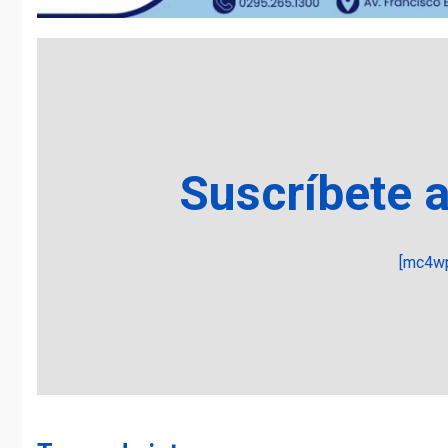
Suscríbete 
[mc4wp