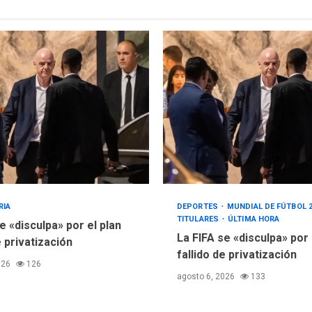
RIA
DEPORTES
MUNDIAL DE FÚTBOL 
TITULARES
ÚLTIMA HORA
e «disculpa» por el plan
La FIFA se «disculpa» por
e privatización
fallido de privatización
026
126
agosto 6, 2026
133