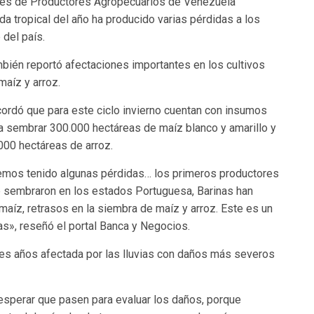
ones de Productores Agropecuarios de Venezuela
nda tropical del año ha producido varias pérdidas a los
 del país.
bién reportó afectaciones importantes en los cultivos
maíz y arroz.
ordó que para este ciclo invierno cuentan con insumos
a sembrar 300.000 hectáreas de maíz blanco y amarillo y
000 hectáreas de arroz.
mos tenido algunas pérdidas… los primeros productores
 sembraron en los estados Portuguesa, Barinas han
maíz, retrasos en la siembra de maíz y arroz. Este es un
as», reseñó el portal Banca y Negocios.
tres años afectada por las lluvias con daños más severos
esperar que pasen para evaluar los daños, porque