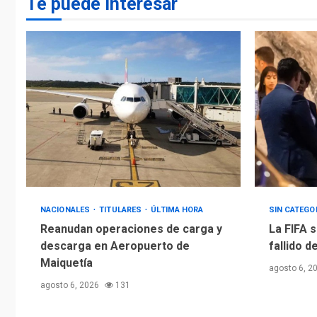
Te puede interesar
NACIONALES
TITULARES
ÚLTIMA HORA
SIN CATEGO
Reanudan operaciones de carga y
La FIFA s
descarga en Aeropuerto de
fallido d
Maiquetía
agosto 6, 2
agosto 6, 2026
131