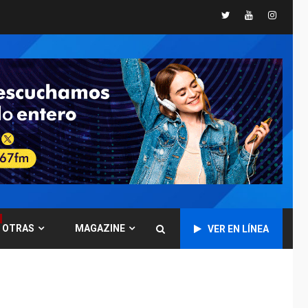
Twitter
Youtube
Instagr
POLÍTICA
TITULARES
ÚLTIMA HORA
CNP plantea incluir
Libertad de Expresión
en agenda de
6
negociación con
comisión de AN 2015
DESTACADOS
NACIONALES
ÚLTIMA HORA
Gobierno nacional y
regional nos
respaldaron desde el
primer momento tras
7
terremotos del 24J
OTRAS
MAGAZINE
VER EN LÍNEA
asegura Gustavo
Duque
NACIONALES
TITULARES
ÚLTIMA HORA
Reanudan