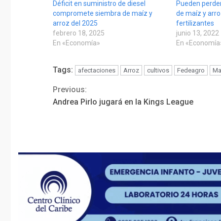
Déficit en suministro de diesel
Pueden perder
compromete siembra de maíz y
de maíz y arro
arroz del 2025
fertilizantes
febrero 18, 2025
junio 13, 2022
En «Economía»
En «Economía
Tags:
afectaciones
Arroz
cultivos
Fedeagro
Ma
Previous:
Continue
Andrea Pirlo jugará en la Kings League
Reading