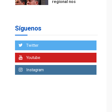
regional nos
respaldaron desde el
primer momento tras
7
terremotos del 24J
asegura Gustavo
Síguenos
Duque
NACIONALES
TITULARES
ÚLTIMA HORA
Twitter
Reanudan
operaciones de carga
Youtube
y descarga en
1
Aeropuerto de
Instagram
Maiquetía
DEPORTES
MUNDIAL DE FÚTBOL 2026
TITULARES
ÚLTIMA HORA
La FIFA se «disculpa»
por plan fallido de
2
privatización
ÚLTIMA HORA