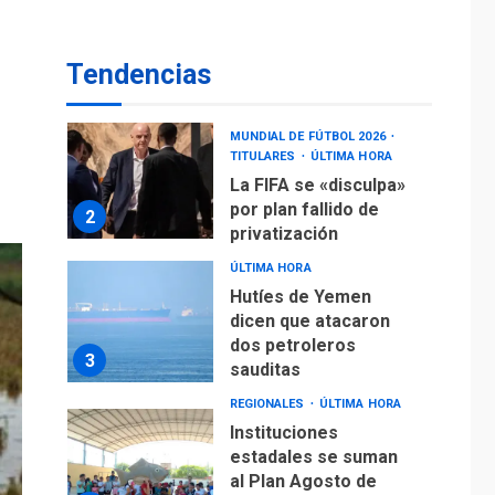
operaciones de carga
y descarga en
1
Aeropuerto de
Tendencias
Maiquetía
DEPORTES
MUNDIAL DE FÚTBOL 2026
TITULARES
ÚLTIMA HORA
La FIFA se «disculpa»
por plan fallido de
2
privatización
ÚLTIMA HORA
Hutíes de Yemen
dicen que atacaron
dos petroleros
3
sauditas
REGIONALES
ÚLTIMA HORA
Instituciones
estadales se suman
al Plan Agosto de