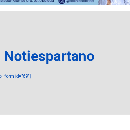
a Notiespartano
_form id="69"]