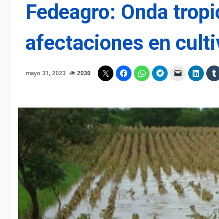
Fedeagro: Onda tropi
afectaciones en culti
mayo 31, 2023
2030