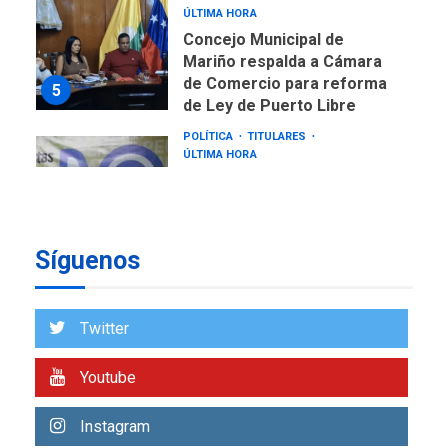
ÚLTIMA HORA
Concejo Municipal de
Mariño respalda a Cámara
de Comercio para reforma
5
de Ley de Puerto Libre
POLÍTICA
TITULARES
ÚLTIMA HORA
CNP plantea incluir Libertad
de Expresión en agenda de
negociación con comisión
6
de AN 2015
Síguenos
DESTACADOS
NACIONALES
ÚLTIMA HORA
Gobierno nacional y
Twitter
regional nos respaldaron
desde el primer momento
Youtube
7
tras terremotos del 24J
asegura Gustavo Duque
Instagram
NACIONALES
TITULARES