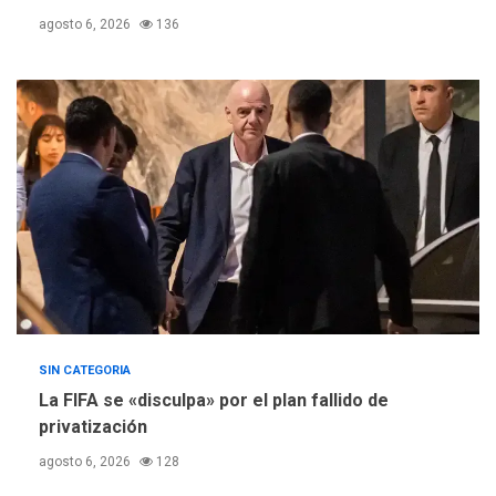
Escuelas Abiertas 2026
4
agosto 6, 2026
136
REGIONALES
TITULARES
ÚLTIMA HORA
Concejo Municipal de
Mariño respalda a Cámara
de Comercio para reforma
5
de Ley de Puerto Libre
SIN CATEGORIA
La FIFA se «disculpa» por el plan fallido de
privatización
agosto 6, 2026
128