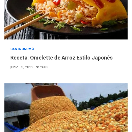
ÚLTIMA HORA
GASTRONOMÍA
Hutíes de Yemen dicen que
atacaron dos petroleros
Receta: Omelette de Arroz Estilo Japonés
sauditas
3
junio 15, 2022
2683
REGIONALES
ÚLTIMA HORA
Instituciones estadales se
suman al Plan Agosto de
Escuelas Abiertas 2026
4
REGIONALES
TITULARES
ÚLTIMA HORA
Concejo Municipal de