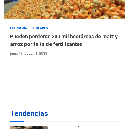
Mariño respalda a Cámara
de Comercio para reforma
5
de Ley de Puerto Libre
POLÍTICA
TITULARES
ECONOMÍA
TITULARES
ÚLTIMA HORA
CNP plantea incluir Libertad
Pueden perderse 200 mil hectáreas de maíz y
de Expresión en agenda de
arroz por falta de fertilizantes
negociación con comisión
6
junio 13, 2022
2033
de AN 2015
DESTACADOS
NACIONALES
ÚLTIMA HORA
Gobierno nacional y
regional nos respaldaron
desde el primer momento
7
tras terremotos del 24J
asegura Gustavo Duque
Tendencias
NACIONALES
TITULARES
ÚLTIMA HORA
Reanudan operaciones de