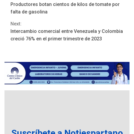
Productores botan cientos de kilos de tomate por
Reading
falta de gasolina
Next:
Intercambio comercial entre Venezuela y Colombia
NACIONALES
TITULARES
creció 76% en el primer trimestre de 2023
ÚLTIMA HORA
Dólar cierra la semana en
756,71 bolívares
3
POLÍTICA
TITULARES
ÚLTIMA HORA
Libertad plena para jueza
María Lourdes Afiuni
4
INTERNACIONALES
TITULARES
ÚLTIMA HORA
España impone controles
fronterizos a Italia
Suscríbete a Notiespartano
5