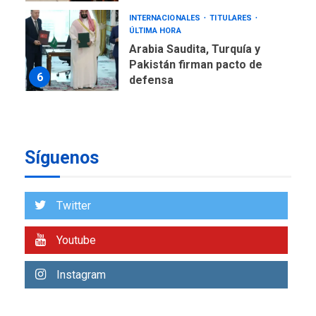
INTERNACIONALES
TITULARES
ÚLTIMA HORA
Arabia Saudita, Turquía y
Pakistán firman pacto de
6
defensa
LATINOAMÉRICA Y CARIBE
TITULARES
ÚLTIMA HORA
De la Espriella jura como
Síguenos
nuevo presidente de
7
Colombia
ECONOMÍA
TITULARES
Twitter
ÚLTIMA HORA
Venezuela requiere
Youtube
US$183.000 millones para
1
alcanzar 3 millones de bdp
Instagram
ECONOMÍA
ÚLTIMA HORA
Puerto de La Guaira