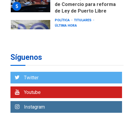
de Comercio para reforma
5
de Ley de Puerto Libre
POLÍTICA
TITULARES
ÚLTIMA HORA
CNP plantea incluir Libertad
de Expresión en agenda de
negociación con comisión
6
de AN 2015
Síguenos
DESTACADOS
NACIONALES
ÚLTIMA HORA
Gobierno nacional y
Twitter
regional nos respaldaron
desde el primer momento
Youtube
7
tras terremotos del 24J
asegura Gustavo Duque
Instagram
NACIONALES
TITULARES
ÚLTIMA HORA
Reanudan operaciones de
carga y descarga en