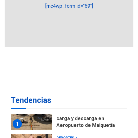
POLÍTICA
TITULARES
[mc4wp_form id="69"]
ÚLTIMA HORA
CNP plantea incluir Libertad
de Expresión en agenda de
negociación con comisión
6
de AN 2015
DESTACADOS
NACIONALES
ÚLTIMA HORA
Gobierno nacional y
regional nos respaldaron
desde el primer momento
7
tras terremotos del 24J
asegura Gustavo Duque
Tendencias
NACIONALES
TITULARES
ÚLTIMA HORA
Reanudan operaciones de
carga y descarga en
1
Aeropuerto de Maiquetía
DEPORTES