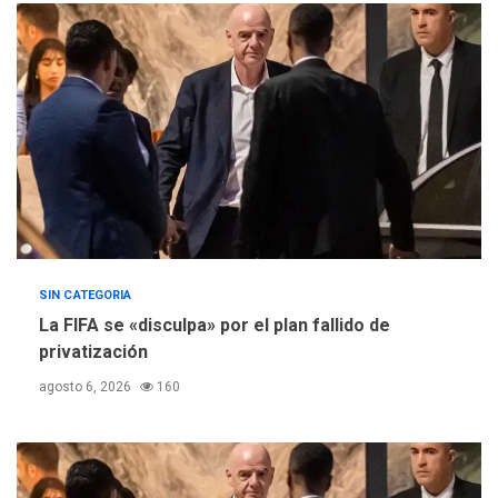
ÚLTIMA HORA
Concejo Municipal de
Mariño respalda a Cámara
de Comercio para reforma
5
de Ley de Puerto Libre
SIN CATEGORIA
La FIFA se «disculpa» por el plan fallido de
privatización
agosto 6, 2026
160