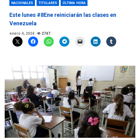
NACIONALES
TITULARES
ÚLTIMA HORA
Este lunes #8Ene reiniciarán las clases en
Venezuela
enero 4, 2024
2747