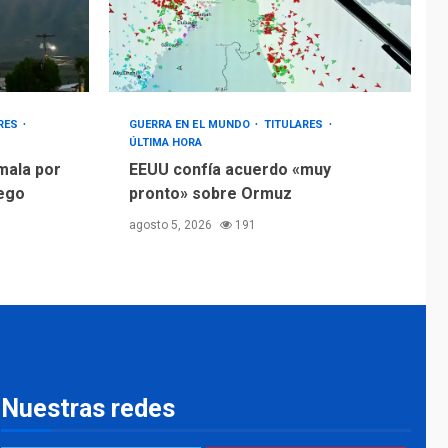
ARES
GUERRA EN EL MUNDO
TITULARES
ÚLTIMA HORA
mala por
EEUU confía acuerdo «muy
uego
pronto» sobre Ormuz
agosto 5, 2026
191
Nuestras redes