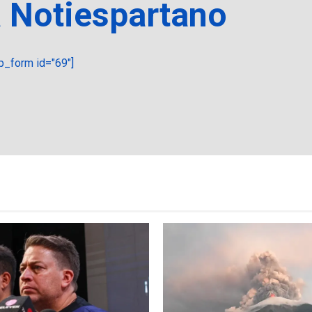
a Notiespartano
_form id="69"]