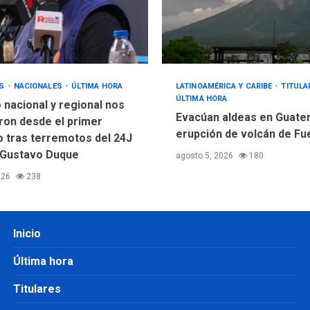
OS
NACIONALES
ÚLTIMA HORA
LATINOAMÉRICA Y CARIBE
TITUL
ÚLTIMA HORA
 nacional y regional nos
Evacúan aldeas en Guate
ron desde el primer
erupción de volcán de F
tras terremotos del 24J
 Gustavo Duque
agosto 5, 2026
180
026
238
Inicio
Última hora
Titulares