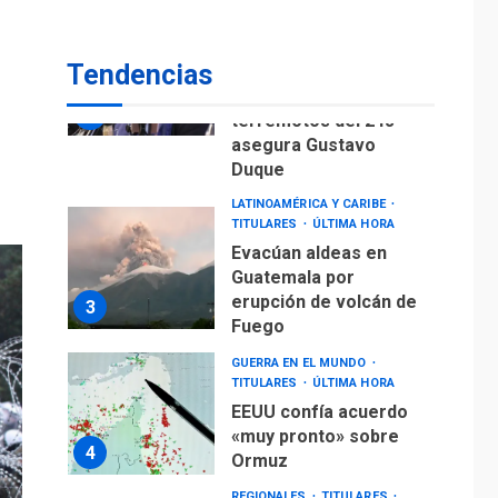
Gobierno nacional y
regional nos
Tendencias
respaldaron desde el
primer momento tras
2
terremotos del 24J
asegura Gustavo
Duque
LATINOAMÉRICA Y CARIBE
TITULARES
ÚLTIMA HORA
Evacúan aldeas en
Guatemala por
erupción de volcán de
3
Fuego
GUERRA EN EL MUNDO
TITULARES
ÚLTIMA HORA
EEUU confía acuerdo
«muy pronto» sobre
4
Ormuz
REGIONALES
TITULARES