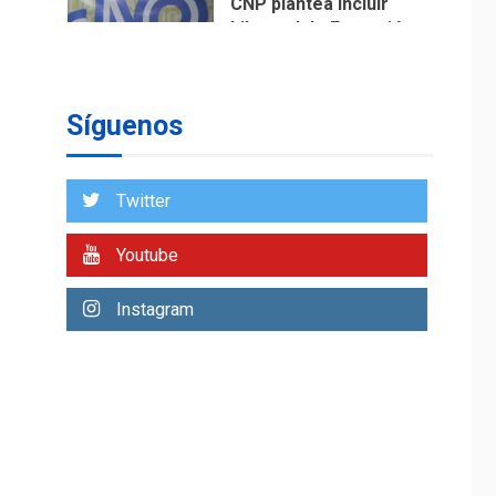
CNP plantea incluir
Libertad de Expresión
en agenda de
1
negociación con
comisión de AN 2015
Síguenos
DESTACADOS
NACIONALES
ÚLTIMA HORA
Gobierno nacional y
Twitter
regional nos
respaldaron desde el
Youtube
primer momento tras
2
terremotos del 24J
asegura Gustavo
Instagram
Duque
LATINOAMÉRICA Y CARIBE
TITULARES
ÚLTIMA HORA
Evacúan aldeas en
Guatemala por
erupción de volcán de
3
Fuego