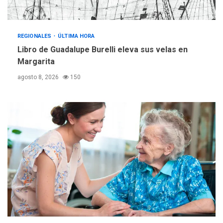
REGIONALES
TECNOLOGÍA
ÚLTIMA HORA
REGIONALES
ÚLTIMA HORA
Fedecámaras NE y Unimar
Libro de Guadalupe Burelli eleva sus velas en
trabajan en diplomado para
creación y manejo de
Margarita
5
estadísticas de turismo
agosto 8, 2026
150