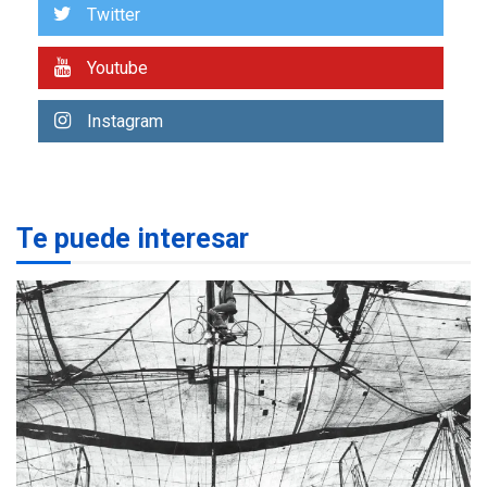
Twitter
eleva sus velas en
Margarita
1
Youtube
REGIONALES
ÚLTIMA HORA
Margarita será sede de
Instagram
Programa “Cuidadores 360”
para aprender a atender
2
adultos mayores
REGIONALES
ÚLTIMA HORA
Te puede interesar
Mariño fortalece capacidad
operativa con flota
vehicular de 60 unidades
adquiridas en un año de
3
gestión
REGIONALES
ÚLTIMA HORA
Reparan hundimiento de la
«Juan Bautista Arismendi» a
la altura de Macho Muerto
4