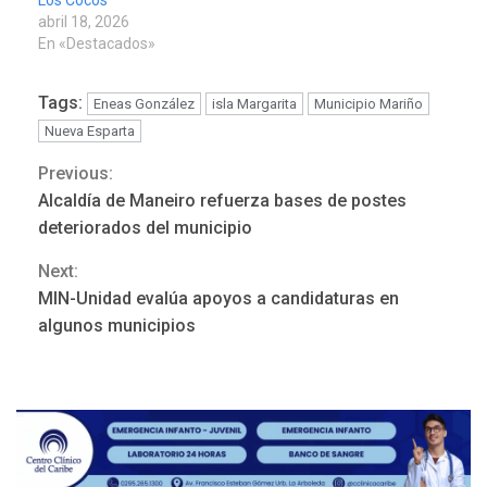
abril 18, 2026
En «Destacados»
Tags:
Eneas González
isla Margarita
Municipio Mariño
Nueva Esparta
Previous:
Continue
REGIONALES
ÚLTIMA HORA
Alcaldía de Maneiro refuerza bases de postes
Mariño fortalece capacidad
Reading
operativa con flota
deteriorados del municipio
vehicular de 60 unidades
Next:
adquiridas en un año de
3
gestión
MIN-Unidad evalúa apoyos a candidaturas en
algunos municipios
REGIONALES
ÚLTIMA HORA
Reparan hundimiento de la
«Juan Bautista Arismendi» a
la altura de Macho Muerto
4
REGIONALES
TECNOLOGÍA