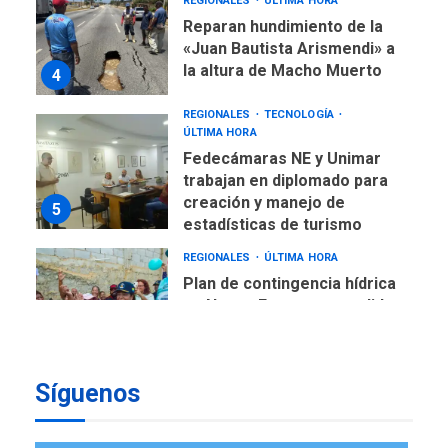
REGIONALES
TECNOLOGÍA
ÚLTIMA HORA
Fedecámaras NE y Unimar
trabajan en diplomado para
creación y manejo de
5
estadísticas de turismo
REGIONALES
ÚLTIMA HORA
Plan de contingencia hídrica
en Nueva Esparta consolida
avances en territorio
6
insular
ECONOMÍA
TITULARES
ÚLTIMA HORA
Venezuela requiere
US$183.000 millones para
7
alcanzar 3 millones de bdp
Síguenos
REGIONALES
ÚLTIMA HORA
Libro de Guadalupe Burelli