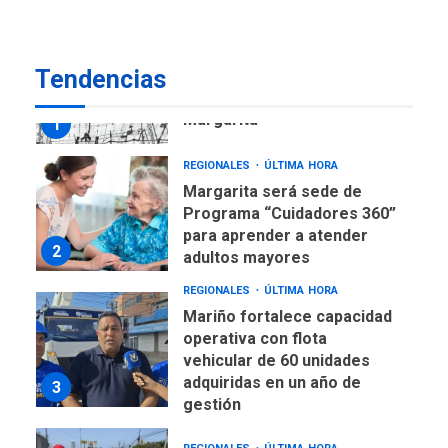
Margarita
1
REGIONALES
ÚLTIMA HORA
Tendencias
Margarita será sede de
Programa “Cuidadores 360”
para aprender a atender
2
adultos mayores
REGIONALES
ÚLTIMA HORA
Mariño fortalece capacidad
operativa con flota
vehicular de 60 unidades
adquiridas en un año de
3
gestión
REGIONALES
ÚLTIMA HORA
Reparan hundimiento de la
«Juan Bautista Arismendi» a
la altura de Macho Muerto
4