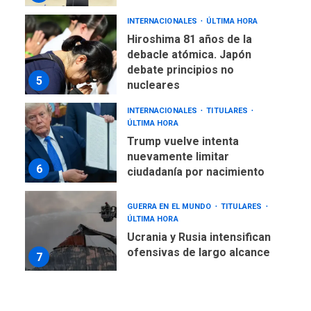
INTERNACIONALES
ÚLTIMA HORA
Hiroshima 81 años de la
debacle atómica. Japón
debate principios no
5
nucleares
INTERNACIONALES
TITULARES
ÚLTIMA HORA
Trump vuelve intenta
nuevamente limitar
6
ciudadanía por nacimiento
GUERRA EN EL MUNDO
TITULARES
ÚLTIMA HORA
Ucrania y Rusia intensifican
ofensivas de largo alcance
7
NACIONALES
TITULARES
ÚLTIMA HORA
Instalan carpas metálicas