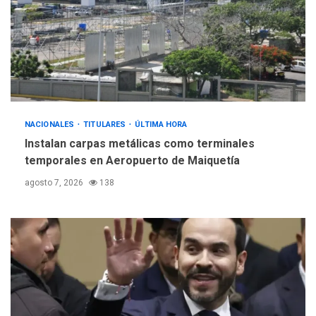
INTERNACIONALES
ÚLTIMA HORA
Hiroshima 81 años de la
debacle atómica. Japón
debate principios no
5
nucleares
NACIONALES
TITULARES
ÚLTIMA HORA
Instalan carpas metálicas como terminales
temporales en Aeropuerto de Maiquetía
agosto 7, 2026
138