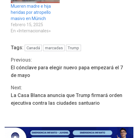
Mueren madre e hija
heridas por atropello
masivo en Múnich
febrero 15, 2025
En «Internacionales»
Tags:
Canadá
marcadas
Trump
Previous:
Continue
POLÍTICA
TITULARES
El cónclave para elegir nuevo papa empezará el 7
ÚLTIMA HORA
Reading
de mayo
ONGs piden a CIDH
monitorear proceso de
Next:
3
diálogo en Venezuela
La Casa Blanca anuncia que Trump firmará orden
ejecutiva contra las ciudades santuario
POLÍTICA
TITULARES
ÚLTIMA HORA
Gobierno y AN2015 en
nueva mesa de diálogo
4