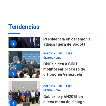
como terminales
temporales en Aeropuerto
1
de Maiquetía
LATINOAMÉRICA Y CARIBE
Tendencias
TITULARES
ÚLTIMA HORA
De la Espriella asumirá
Presidencia en ceremonia
2
atípica fuera de Bogotá
POLÍTICA
TITULARES
ÚLTIMA HORA
ONGs piden a CIDH
monitorear proceso de
3
diálogo en Venezuela
POLÍTICA
TITULARES
ÚLTIMA HORA
Gobierno y AN2015 en
nueva mesa de diálogo
4