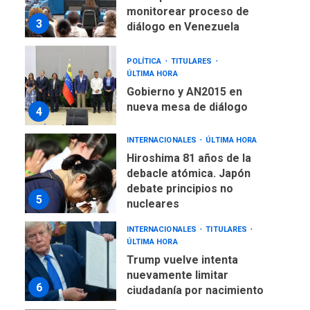
POLÍTICA
TITULARES
ÚLTIMA HORA
Gobierno y AN2015 en
nueva mesa de diálogo
4
INTERNACIONALES
ÚLTIMA HORA
Hiroshima 81 años de la
debacle atómica. Japón
debate principios no
5
nucleares
INTERNACIONALES
TITULARES
ÚLTIMA HORA
Trump vuelve intenta
nuevamente limitar
6
ciudadanía por nacimiento
GUERRA EN EL MUNDO
TITULARES
ÚLTIMA HORA