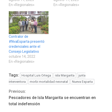
En «Regionales»
En «Regionales»
Contralor de
#NvaEsparta presentó
credenciales ante el
Consejo Legislativo
octubre 14, 2022
En «Regionales»
Tags:
Hospital Luis Ortega
isla Margarita
junta
interventora
morbi mortalidad neonatal
Nueva Esparta
POLÍTICA
TITULARES
ÚLTIMA HORA
Previous:
Continue
ONGs piden a CIDH
Pescadores de Isla Margarita se encuentran en
monitorear proceso de
Reading
3
total indefensión
diálogo en Venezuela