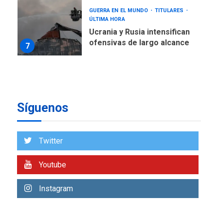
Ucrania y Rusia intensifican
ofensivas de largo alcance
7
NACIONALES
TITULARES
ÚLTIMA HORA
Instalan carpas metálicas
como terminales
temporales en Aeropuerto
1
de Maiquetía
Síguenos
LATINOAMÉRICA Y CARIBE
TITULARES
ÚLTIMA HORA
De la Espriella asumirá
Presidencia en ceremonia
Twitter
2
atípica fuera de Bogotá
Youtube
POLÍTICA
TITULARES
ÚLTIMA HORA
ONGs piden a CIDH
Instagram
monitorear proceso de
3
diálogo en Venezuela