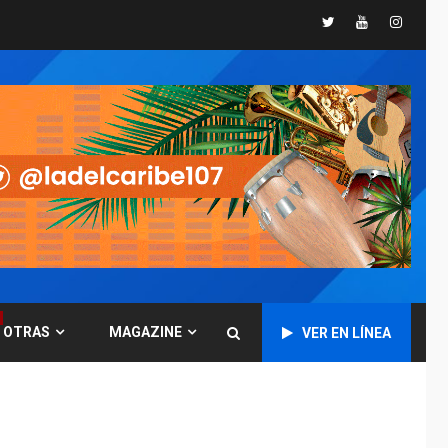
INTERNACIONALES
Twitter
Youtube
Instagr
TITULARES
ÚLTIMA HORA
Trump vuelve intenta
nuevamente limitar
ciudadanía por
5
nacimiento
GUERRA EN EL MUNDO
TITULARES
ÚLTIMA HORA
Ucrania y Rusia
intensifican
ofensivas de largo
6
alcance
LATINOAMÉRICA Y CARIBE
TITULARES
ÚLTIMA HORA
OTRAS
MAGAZINE
EEUU sanciona a ocho
VER EN LÍNEA
militares y cinco
7
entidades cubanas
LATINOAMÉRICA Y CARIBE
TITULARES
ÚLTIMA HORA