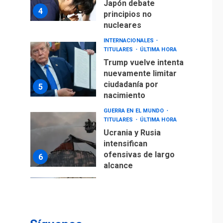
Japón debate
4
principios no
nucleares
INTERNACIONALES
TITULARES
ÚLTIMA HORA
Trump vuelve intenta
nuevamente limitar
ciudadanía por
5
nacimiento
GUERRA EN EL MUNDO
TITULARES
ÚLTIMA HORA
Ucrania y Rusia
intensifican
ofensivas de largo
6
alcance
LATINOAMÉRICA Y CARIBE
TITULARES
ÚLTIMA HORA
EEUU sanciona a ocho
militares y cinco
7