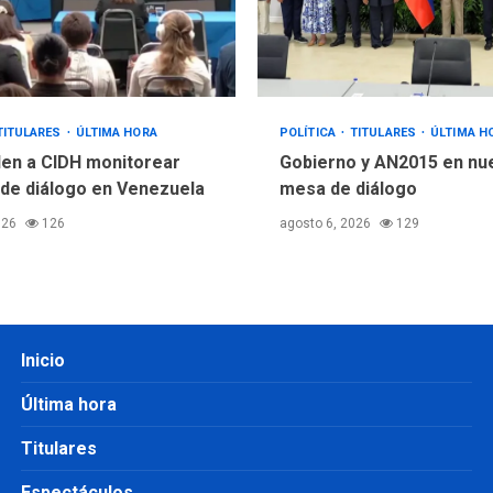
TITULARES
ÚLTIMA HORA
POLÍTICA
TITULARES
ÚLTIMA H
en a CIDH monitorear
Gobierno y AN2015 en nu
de diálogo en Venezuela
mesa de diálogo
026
126
agosto 6, 2026
129
Inicio
Última hora
Titulares
Espectáculos