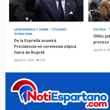
LATINOAMÉRICA Y CARIBE
TITULARES
POLÍTICA
ÚLTIMA HORA
ONGs pid
De la Espriella asumirá
proceso 
Presidencia en ceremonia atípica
agosto 6, 2
fuera de Bogotá
agosto 6, 2026
135