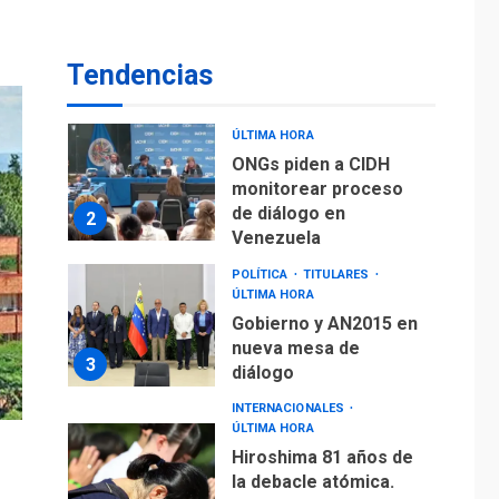
De la Espriella
asumirá Presidencia
en ceremonia atípica
1
Tendencias
fuera de Bogotá
POLÍTICA
TITULARES
ÚLTIMA HORA
ONGs piden a CIDH
monitorear proceso
de diálogo en
2
Venezuela
POLÍTICA
TITULARES
ÚLTIMA HORA
Gobierno y AN2015 en
nueva mesa de
3
diálogo
INTERNACIONALES
ÚLTIMA HORA
Hiroshima 81 años de
la debacle atómica.