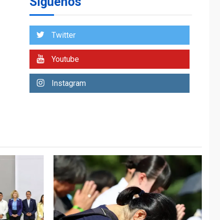
Síguenos
entidades cubanas
LATINOAMÉRICA Y CARIBE
TITULARES
ÚLTIMA HORA
Twitter
De la Espriella
asumirá Presidencia
Youtube
en ceremonia atípica
1
fuera de Bogotá
Instagram
POLÍTICA
TITULARES
ÚLTIMA HORA
ONGs piden a CIDH
monitorear proceso
de diálogo en
2
Venezuela
POLÍTICA
TITULARES
ÚLTIMA HORA
Gobierno y AN2015 en
nueva mesa de
3
diálogo
INTERNACIONALES