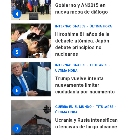
INTERNACIONALES
ÚLTIMA HORA
Hiroshima 81 años de la
debacle atómica. Japón
debate principios no
5
nucleares
INTERNACIONALES
TITULARES
ÚLTIMA HORA
Trump vuelve intenta
nuevamente limitar
6
ciudadanía por nacimiento
GUERRA EN EL MUNDO
TITULARES
ÚLTIMA HORA
Ucrania y Rusia intensifican
ofensivas de largo alcance
7
NACIONALES
TITULARES
ÚLTIMA HORA