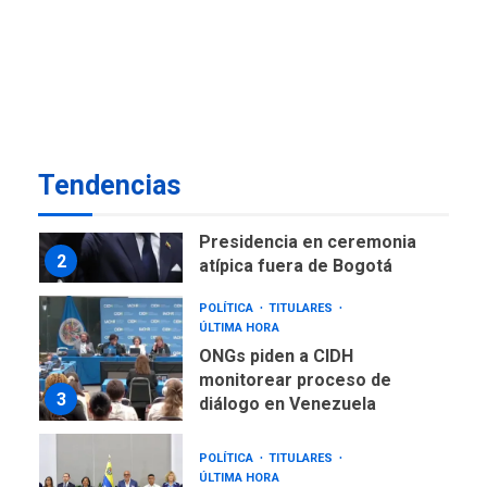
Instalan carpas metálicas
como terminales
temporales en Aeropuerto
1
de Maiquetía
LATINOAMÉRICA Y CARIBE
TITULARES
ÚLTIMA HORA
De la Espriella asumirá
Tendencias
Presidencia en ceremonia
2
atípica fuera de Bogotá
POLÍTICA
TITULARES
ÚLTIMA HORA
ONGs piden a CIDH
monitorear proceso de
3
diálogo en Venezuela
POLÍTICA
TITULARES
ÚLTIMA HORA
Gobierno y AN2015 en
nueva mesa de diálogo
4