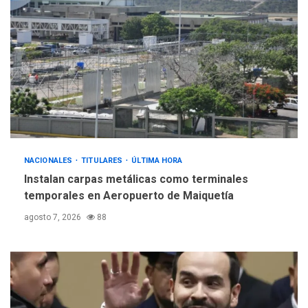
4
INTERNACIONALES
ÚLTIMA HORA
Hiroshima 81 años de la
debacle atómica. Japón
debate principios no
5
nucleares
NACIONALES
TITULARES
ÚLTIMA HORA
Instalan carpas metálicas como terminales
temporales en Aeropuerto de Maiquetía
agosto 7, 2026
88