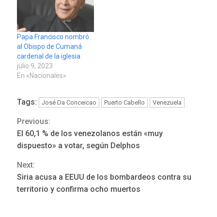
Papa Francisco nombró
al Obispo de Cumaná
cardenal de la iglesia
julio 9, 2023
En «Nacionales»
Tags:
José Da Conceicao
Puerto Cabello
Venezuela
POLÍTICA
TITULARES
ÚLTIMA HORA
Previous:
Continue
ONGs piden a CIDH
El 60,1 % de los venezolanos están «muy
monitorear proceso de
Reading
dispuesto» a votar, según Delphos
3
diálogo en Venezuela
Next:
POLÍTICA
TITULARES
Siria acusa a EEUU de los bombardeos contra su
ÚLTIMA HORA
territorio y confirma ocho muertos
Gobierno y AN2015 en
nueva mesa de diálogo
4