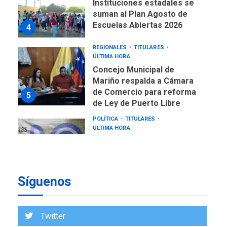
Instituciones estadales se
suman al Plan Agosto de
Escuelas Abiertas 2026
4
REGIONALES
TITULARES
ÚLTIMA HORA
Concejo Municipal de
Mariño respalda a Cámara
de Comercio para reforma
5
de Ley de Puerto Libre
POLÍTICA
TITULARES
ÚLTIMA HORA
CNP plantea incluir Libertad
de Expresión en agenda de
negociación con comisión
6
de AN 2015
Síguenos
DESTACADOS
NACIONALES
ÚLTIMA HORA
Gobierno nacional y
Twitter
regional nos respaldaron