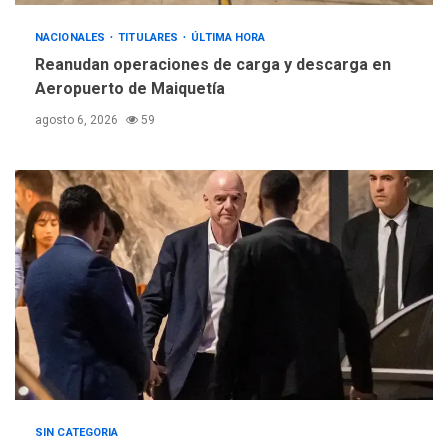
REGIONALES
ÚLTIMA HORA
NACIONALES
TITULARES
ÚLTIMA HORA
Instituciones estadales se
Reanudan operaciones de carga y descarga en
suman al Plan Agosto de
Aeropuerto de Maiquetía
Escuelas Abiertas 2026
4
agosto 6, 2026
59
REGIONALES
TITULARES
ÚLTIMA HORA
Concejo Municipal de
Mariño respalda a Cámara
de Comercio para reforma
5
de Ley de Puerto Libre
SIN CATEGORIA