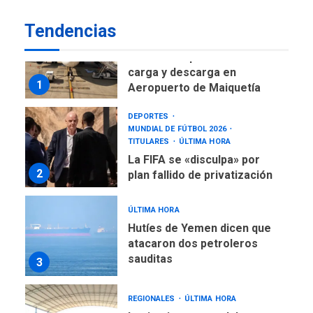
asegura Gustavo Duque
Tendencias
NACIONALES
TITULARES
ÚLTIMA HORA
Reanudan operaciones de
carga y descarga en
1
Aeropuerto de Maiquetía
DEPORTES
MUNDIAL DE FÚTBOL 2026
TITULARES
ÚLTIMA HORA
La FIFA se «disculpa» por
2
plan fallido de privatización
ÚLTIMA HORA
Hutíes de Yemen dicen que
atacaron dos petroleros
sauditas
3
REGIONALES
ÚLTIMA HORA