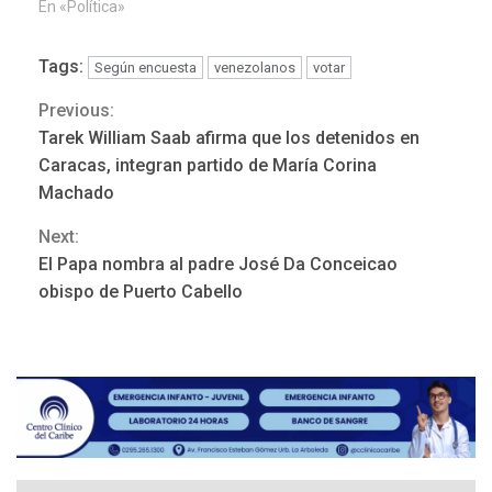
En «Política»
Tags:
Según encuesta
venezolanos
votar
Previous:
Continue
Tarek William Saab afirma que los detenidos en
Reading
Caracas, integran partido de María Corina
Machado
Next:
El Papa nombra al padre José Da Conceicao
ÚLTIMA HORA
obispo de Puerto Cabello
Hutíes de Yemen dicen que
atacaron dos petroleros
sauditas
3
REGIONALES
ÚLTIMA HORA
Instituciones estadales se
suman al Plan Agosto de
Escuelas Abiertas 2026
4