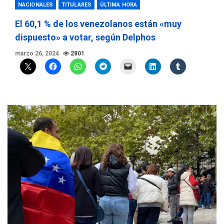
NACIONALES
TITULARES
ÚLTIMA HORA
El 60,1 % de los venezolanos están «muy
dispuesto» a votar, según Delphos
marzo 26, 2024
2801