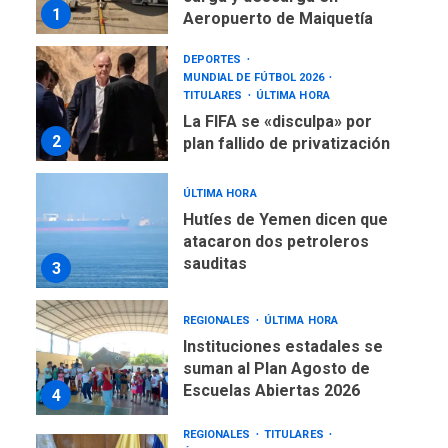
La FIFA se «disculpa» por
2
plan fallido de privatización
ÚLTIMA HORA
Hutíes de Yemen dicen que
atacaron dos petroleros
sauditas
3
REGIONALES
ÚLTIMA HORA
Instituciones estadales se
suman al Plan Agosto de
Escuelas Abiertas 2026
4
REGIONALES
TITULARES
ÚLTIMA HORA
Concejo Municipal de
Mariño respalda a Cámara
de Comercio para reforma
5
de Ley de Puerto Libre