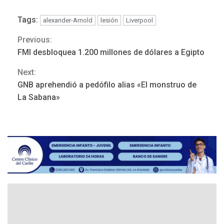
Tags:
alexander-Arnold
lesión
Liverpool
Previous:
Continue
FMI desbloquea 1.200 millones de dólares a Egipto
Reading
Next:
GNB aprehendió a pedófilo alias «El monstruo de
ÚLTIMA HORA
La Sabana»
Hutíes de Yemen dicen que
atacaron dos petroleros
sauditas
3
REGIONALES
ÚLTIMA HORA
Instituciones estadales se
suman al Plan Agosto de
Escuelas Abiertas 2026
4
REGIONALES
TITULARES
ÚLTIMA HORA