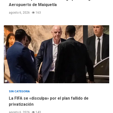
suman al Plan Agosto de
Aeropuerto de Maiquetía
Escuelas Abiertas 2026
4
agosto 6, 2026
163
REGIONALES
TITULARES
ÚLTIMA HORA
Concejo Municipal de
Mariño respalda a Cámara
de Comercio para reforma
5
de Ley de Puerto Libre
SIN CATEGORIA
La FIFA se «disculpa» por el plan fallido de
privatización
agosto 6, 2026
143