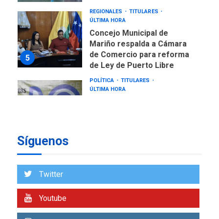
REGIONALES
TITULARES
ÚLTIMA HORA
Concejo Municipal de
Mariño respalda a Cámara
de Comercio para reforma
5
de Ley de Puerto Libre
POLÍTICA
TITULARES
ÚLTIMA HORA
CNP plantea incluir Libertad
de Expresión en agenda de
negociación con comisión
6
de AN 2015
Síguenos
DESTACADOS
NACIONALES
ÚLTIMA HORA
Gobierno nacional y
Twitter
regional nos respaldaron
desde el primer momento
Youtube
7
tras terremotos del 24J
asegura Gustavo Duque