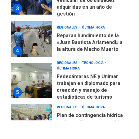
REGIONALES
ÚLTIMA HORA
Reparan hundimiento de la
«Juan Bautista Arismendi» a
la altura de Macho Muerto
4
REGIONALES
TECNOLOGÍA
ÚLTIMA HORA
Fedecámaras NE y Unimar
trabajan en diplomado para
creación y manejo de
5
estadísticas de turismo
REGIONALES
ÚLTIMA HORA
Plan de contingencia hídrica
en Nueva Esparta consolida
avances en territorio
6
insular
ECONOMÍA
TITULARES
ÚLTIMA HORA