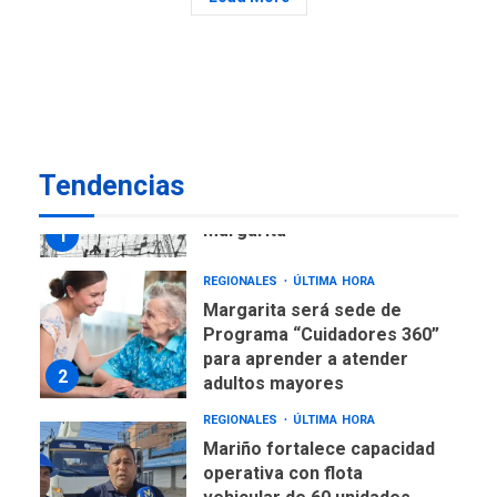
US$183.000 millones para
7
alcanzar 3 millones de bdp
REGIONALES
ÚLTIMA HORA
Libro de Guadalupe Burelli
eleva sus velas en
Margarita
1
Tendencias
REGIONALES
ÚLTIMA HORA
Margarita será sede de
Programa “Cuidadores 360”
para aprender a atender
2
adultos mayores
REGIONALES
ÚLTIMA HORA
Mariño fortalece capacidad
operativa con flota
vehicular de 60 unidades
adquiridas en un año de
3
gestión