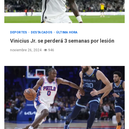
DEPORTES
DESTACADOS
ÚLTIMA HORA
Vinicius Jr. se perderá 3 semanas por lesión
noviembre 26, 2024
946