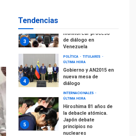
ÚLTIMA HORA
ONGs piden a CIDH
monitorear proceso
Tendencias
de diálogo en
3
Venezuela
POLÍTICA
TITULARES
ÚLTIMA HORA
Gobierno y AN2015 en
nueva mesa de
4
diálogo
INTERNACIONALES
ÚLTIMA HORA
Hiroshima 81 años de
la debacle atómica.
Japón debate
5
principios no
nucleares
INTERNACIONALES
TITULARES
ÚLTIMA HORA