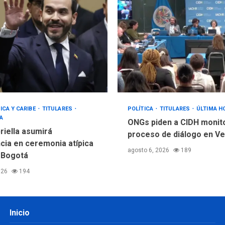
ICA Y CARIBE
TITULARES
POLÍTICA
TITULARES
ÚLTIMA H
A
ONGs piden a CIDH monit
riella asumirá
proceso de diálogo en V
cia en ceremonia atípica
agosto 6, 2026
189
 Bogotá
026
194
Inicio