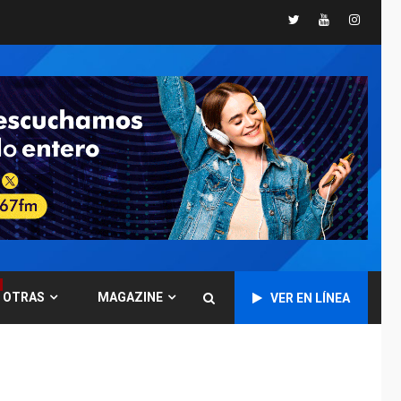
Ucrania y Rusia
Twitter
Youtube
Instagr
intensifican
ofensivas de largo
7
alcance
NACIONALES
TITULARES
ÚLTIMA HORA
Instalan carpas
metálicas como
terminales
temporales en
1
Aeropuerto de
Maiquetía
LATINOAMÉRICA Y CARIBE
TITULARES
ÚLTIMA HORA
OTRAS
MAGAZINE
VER EN LÍNEA
De la Espriella
asumirá Presidencia
en ceremonia atípica
2
fuera de Bogotá
POLÍTICA
TITULARES