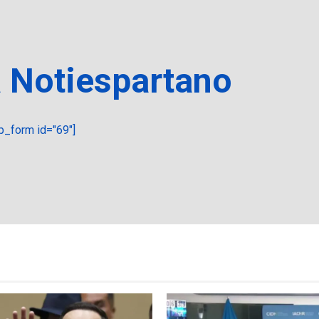
a Notiespartano
_form id="69"]