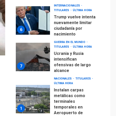
Trump vuelve intenta
nuevamente limitar
ciudadanía por
6
nacimiento
GUERRA EN EL MUNDO
TITULARES
ÚLTIMA HORA
Ucrania y Rusia
intensifican
ofensivas de largo
7
alcance
NACIONALES
TITULARES
ÚLTIMA HORA
Instalan carpas
metálicas como
terminales
temporales en
1
Aeropuerto de
Maiquetía
LATINOAMÉRICA Y CARIBE