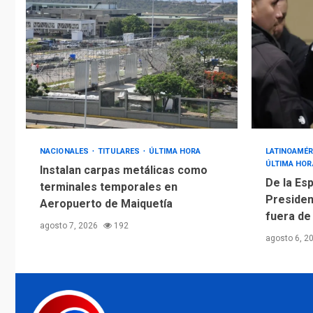
NACIONALES
TITULARES
ÚLTIMA HORA
LATINOAMÉR
ÚLTIMA HOR
Instalan carpas metálicas como
De la Esp
terminales temporales en
Presiden
Aeropuerto de Maiquetía
fuera de
agosto 7, 2026
192
agosto 6, 2