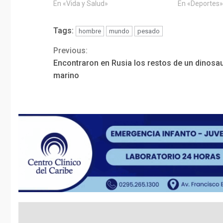
En «Vida y Salud»
En «Deportes
Tags:
hombre
mundo
pesado
Previous:
Continue
Encontraron en Rusia los restos de un dinosa
Reading
marino