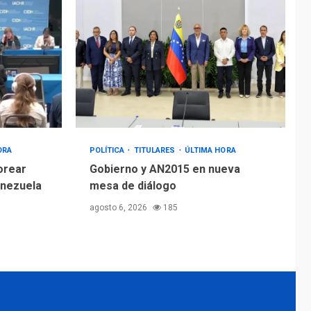
ORA
POLÍTICA
TITULARES
ÚLTIMA HORA
orear
Gobierno y AN2015 en nueva
enezuela
mesa de diálogo
agosto 6, 2026
185