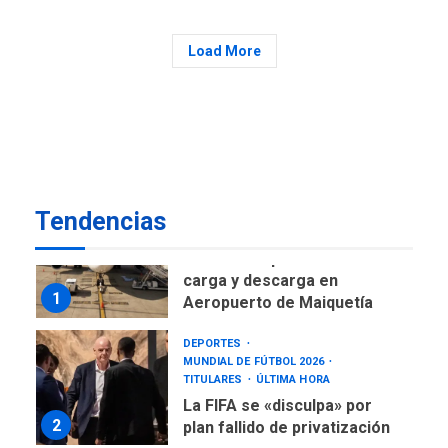
6
de AN 2015
DESTACADOS
NACIONALES
Load More
ÚLTIMA HORA
Gobierno nacional y
regional nos respaldaron
desde el primer momento
7
tras terremotos del 24J
asegura Gustavo Duque
Tendencias
NACIONALES
TITULARES
ÚLTIMA HORA
Reanudan operaciones de
carga y descarga en
1
Aeropuerto de Maiquetía
DEPORTES
MUNDIAL DE FÚTBOL 2026
TITULARES
ÚLTIMA HORA
La FIFA se «disculpa» por
2
plan fallido de privatización