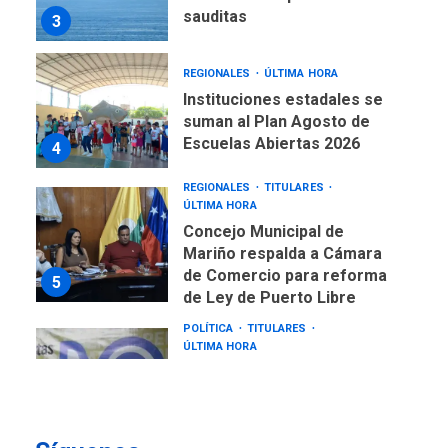
sauditas
3
REGIONALES
ÚLTIMA HORA
Instituciones estadales se
suman al Plan Agosto de
Escuelas Abiertas 2026
4
REGIONALES
TITULARES
ÚLTIMA HORA
Concejo Municipal de
Mariño respalda a Cámara
de Comercio para reforma
5
de Ley de Puerto Libre
POLÍTICA
TITULARES
ÚLTIMA HORA
CNP plantea incluir Libertad
de Expresión en agenda de
negociación con comisión
6
de AN 2015