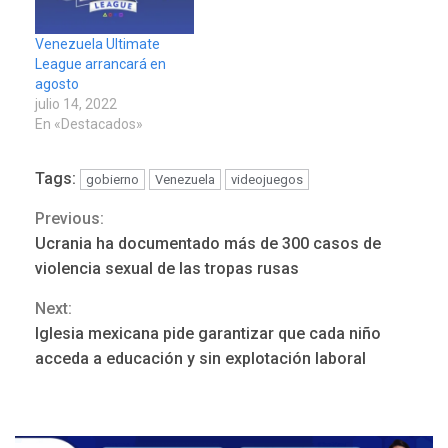
Venezuela Ultimate
League arrancará en
agosto
julio 14, 2022
En «Destacados»
Tags:
gobierno
Venezuela
videojuegos
Previous:
Continue
Ucrania ha documentado más de 300 casos de
Reading
violencia sexual de las tropas rusas
Next:
Iglesia mexicana pide garantizar que cada niño
ÚLTIMA HORA
acceda a educación y sin explotación laboral
Hutíes de Yemen dicen que
atacaron dos petroleros
sauditas
3