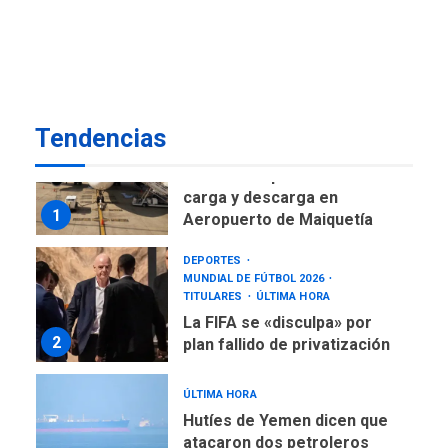
Gobierno nacional y
regional nos respaldaron
desde el primer momento
7
tras terremotos del 24J
asegura Gustavo Duque
Tendencias
NACIONALES
TITULARES
ÚLTIMA HORA
Reanudan operaciones de
carga y descarga en
1
Aeropuerto de Maiquetía
DEPORTES
MUNDIAL DE FÚTBOL 2026
TITULARES
ÚLTIMA HORA
La FIFA se «disculpa» por
2
plan fallido de privatización
ÚLTIMA HORA
Hutíes de Yemen dicen que
atacaron dos petroleros