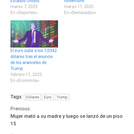
Estados Unidos
noviembre
marzo 7, 2025
marzo 11, 2025
En «Deportes»
En «Destacados»
El euro sube a los 1,0342
dólares tras el anuncio
de los aranceles de
Trump
febrero 11, 2025
En «Economía»
Tags:
Dólares
Euro
Trump
Previous:
Continue
DESTACADOS
NACIONALES
Mujer mató a su madre y luego se lanzó de un piso
ÚLTIMA HORA
Reading
15
Gobierno nacional y