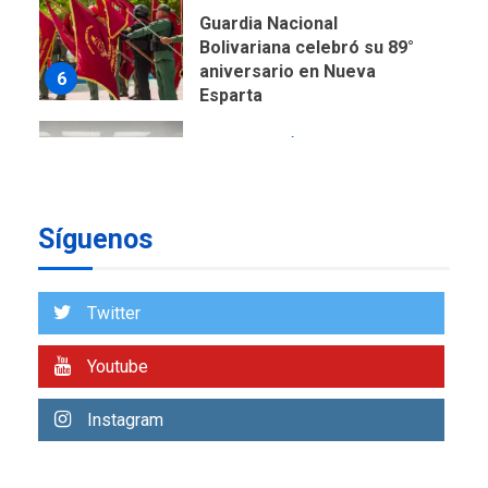
Guardia Nacional
Bolivariana celebró su 89°
aniversario en Nueva
6
Esparta
REGIONALES
ÚLTIMA HORA
Misión Milagro en Antolín
del Campo: Arrancó la
jornada de Cataratas 2026
7
Síguenos
REGIONALES
TITULARES
ÚLTIMA HORA
Twitter
Concejo Municipal de
Mariño respalda a Cámara
de Comercio para reforma
Youtube
1
de Ley de Puerto Libre
Instagram
POLÍTICA
TITULARES
ÚLTIMA HORA
CNP plantea incluir Libertad