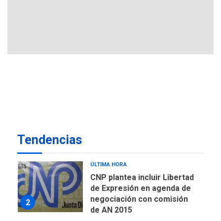
6
Esparta
REGIONALES
ÚLTIMA HORA
Misión Milagro en Antolín
del Campo: Arrancó la
jornada de Cataratas 2026
7
REGIONALES
TITULARES
ÚLTIMA HORA
Concejo Municipal de
Mariño respalda a Cámara
de Comercio para reforma
1
Tendencias
de Ley de Puerto Libre
POLÍTICA
TITULARES
ÚLTIMA HORA
CNP plantea incluir Libertad
de Expresión en agenda de
negociación con comisión
2
de AN 2015