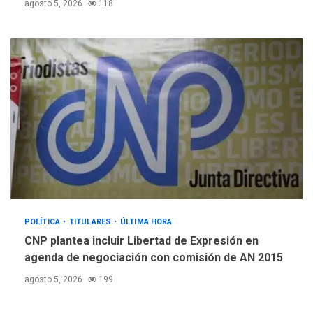
pronto» sobre Ormuz
agosto 5, 2026
118
5
POLÍTICA
TITULARES
ÚLTIMA HORA
CNP plantea incluir Libertad de Expresión en
agenda de negociación con comisión de AN 2015
agosto 5, 2026
199