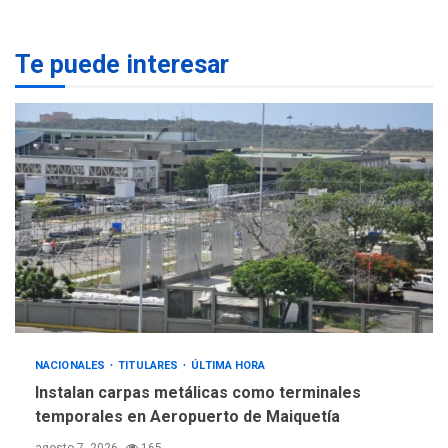
ONGs piden a CIDH
monitorear proceso de
3
diálogo en Venezuela
Te puede interesar
POLÍTICA
TITULARES
ÚLTIMA HORA
Gobierno y AN2015 en
nueva mesa de diálogo
4
INTERNACIONALES
ÚLTIMA HORA
Hiroshima 81 años de la
debacle atómica. Japón
debate principios no
5
nucleares
NACIONALES
TITULARES
ÚLTIMA HORA
Instalan carpas metálicas como terminales
temporales en Aeropuerto de Maiquetía