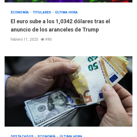
ECONOMÍA
TITULARES
ÚLTIMA HORA
El euro sube a los 1,0342 dólares tras el
anuncio de los aranceles de Trump
febrero 11, 2025
990
POLÍTICA
TITULARES
ÚLTIMA HORA
ONGs piden a CIDH
DESTACADOS
ECONOMÍA
ÚLTIMA HORA