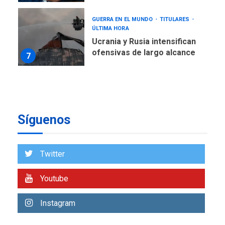
GUERRA EN EL MUNDO
TITULARES
ÚLTIMA HORA
Ucrania y Rusia intensifican
ofensivas de largo alcance
7
NACIONALES
TITULARES
ÚLTIMA HORA
Instalan carpas metálicas
como terminales
temporales en Aeropuerto
1
Síguenos
de Maiquetía
LATINOAMÉRICA Y CARIBE
TITULARES
ÚLTIMA HORA
Twitter
De la Espriella asumirá
Presidencia en ceremonia
Youtube
2
atípica fuera de Bogotá
Instagram
POLÍTICA
TITULARES
ÚLTIMA HORA