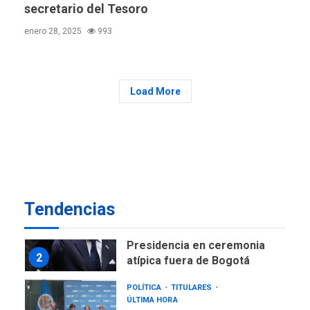
secretario del Tesoro
GUERRA EN EL MUNDO
TITULARES
ÚLTIMA HORA
enero 28, 2025
993
Ucrania y Rusia intensifican
ofensivas de largo alcance
7
NACIONALES
TITULARES
Load More
ÚLTIMA HORA
Instalan carpas metálicas
como terminales
temporales en Aeropuerto
1
de Maiquetía
LATINOAMÉRICA Y CARIBE
TITULARES
ÚLTIMA HORA
Tendencias
De la Espriella asumirá
Presidencia en ceremonia
2
atípica fuera de Bogotá
POLÍTICA
TITULARES
ÚLTIMA HORA
ONGs piden a CIDH