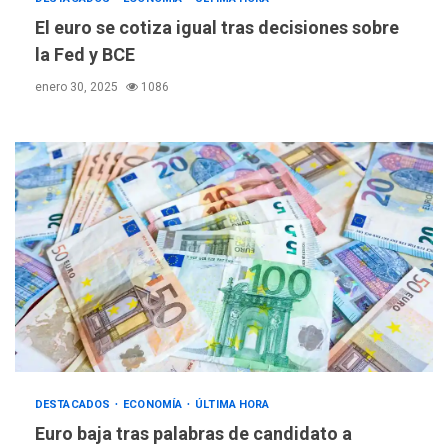
monitorear proceso de
El euro se cotiza igual tras decisiones sobre
3
diálogo en Venezuela
la Fed y BCE
POLÍTICA
TITULARES
enero 30, 2025
1086
ÚLTIMA HORA
Gobierno y AN2015 en
nueva mesa de diálogo
4
INTERNACIONALES
ÚLTIMA HORA
Hiroshima 81 años de la
debacle atómica. Japón
debate principios no
5
nucleares
INTERNACIONALES
TITULARES
ÚLTIMA HORA
Trump vuelve intenta
nuevamente limitar
DESTACADOS
ECONOMÍA
ÚLTIMA HORA
6
ciudadanía por nacimiento
Euro baja tras palabras de candidato a