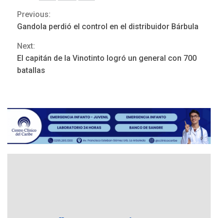
Previous:
Continue
Gandola perdió el control en el distribuidor Bárbula
Reading
Next:
El capitán de la Vinotinto logró un general con 700
ÚLTIMA HORA
batallas
Hutíes de Yemen dicen que
atacaron dos petroleros
sauditas
3
REGIONALES
ÚLTIMA HORA
Instituciones estadales se
suman al Plan Agosto de
Escuelas Abiertas 2026
4
REGIONALES
TITULARES
ÚLTIMA HORA
Concejo Municipal de
Mariño respalda a Cámara