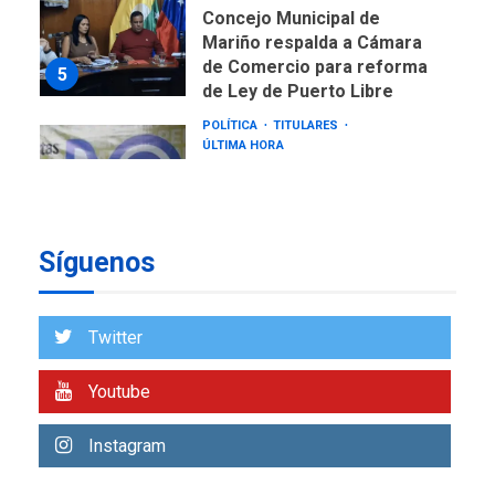
Concejo Municipal de
Mariño respalda a Cámara
de Comercio para reforma
5
de Ley de Puerto Libre
POLÍTICA
TITULARES
ÚLTIMA HORA
CNP plantea incluir Libertad
de Expresión en agenda de
negociación con comisión
6
de AN 2015
Síguenos
DESTACADOS
NACIONALES
ÚLTIMA HORA
Gobierno nacional y
Twitter
regional nos respaldaron
desde el primer momento
Youtube
7
tras terremotos del 24J
asegura Gustavo Duque
Instagram
NACIONALES
TITULARES
ÚLTIMA HORA