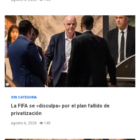
REGIONALES
TITULARES
ÚLTIMA HORA
Concejo Municipal de
Mariño respalda a Cámara
de Comercio para reforma
5
de Ley de Puerto Libre
SIN CATEGORIA
La FIFA se «disculpa» por el plan fallido de
privatización
agosto 6, 2026
145