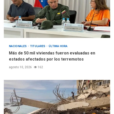
DESTACADOS
REGIONALES
ÚLTIMA HORA
ASOMAYOR se afilia a la
Cámara de Comercio para
impulsar la economía
5
plateada
NACIONALES
TITULARES
ÚLTIMA HORA
Más de 50 mil viviendas fueron evaluadas en
estados afectados por los terremotos
agosto 10, 2026
162