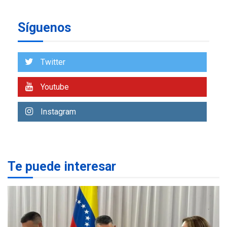
fueron evaluadas en
estados afectados por los
1
Síguenos
terremotos
NACIONALES
TITULARES
ÚLTIMA HORA
Twitter
Más de 1.500 personas son
reportadas como
Youtube
2
desaparecidas en La Guaira
LATINOAMÉRICA Y CARIBE
Instagram
TITULARES
ÚLTIMA HORA
Seis muertos en Colombia
en combates contra grupos
3
armados
Te puede interesar
GUERRA EN EL MUNDO
TITULARES
ÚLTIMA HORA
Netanyahu descarta plan de
EEUU para Gaza apoyado
4
por Hamás