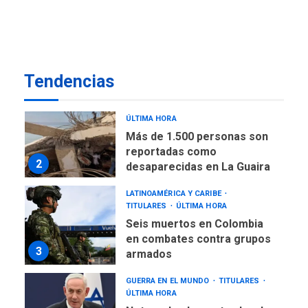
NACIONALES
TITULARES
ÚLTIMA HORA
Más de 1.500 personas son
reportadas como
Tendencias
2
desaparecidas en La Guaira
LATINOAMÉRICA Y CARIBE
TITULARES
ÚLTIMA HORA
Seis muertos en Colombia
en combates contra grupos
3
armados
GUERRA EN EL MUNDO
TITULARES
ÚLTIMA HORA
Netanyahu descarta plan de
EEUU para Gaza apoyado
4
por Hamás
DESTACADOS
REGIONALES
ÚLTIMA HORA