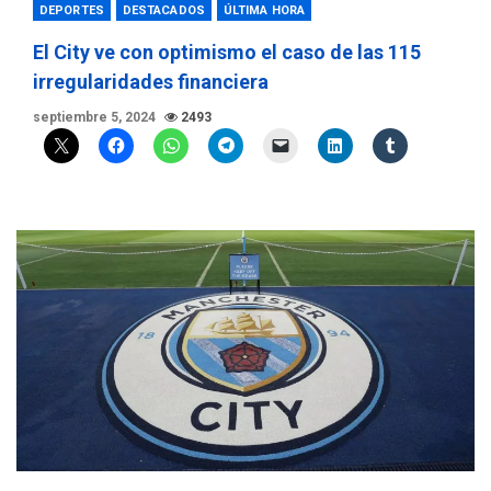
DEPORTES
DESTACADOS
ÚLTIMA HORA
El City ve con optimismo el caso de las 115
irregularidades financiera
septiembre 5, 2024
2493