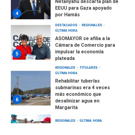
ASOMAYOR se afilia a la
Cámara de Comercio para
impulsar la economía
5
plateada
REGIONALES
TITULARES
ÚLTIMA HORA
Rehabilitar tuberías
submarinas era 4 veces
más económico que
6
desalinizar agua en
Margarita
REGIONALES
ÚLTIMA HORA
Gobernadora llevó tanques
de almacenamiento de agua
a Corazón de Mi Patria
7
NACIONALES
TITULARES
ÚLTIMA HORA
Más de 50 mil viviendas