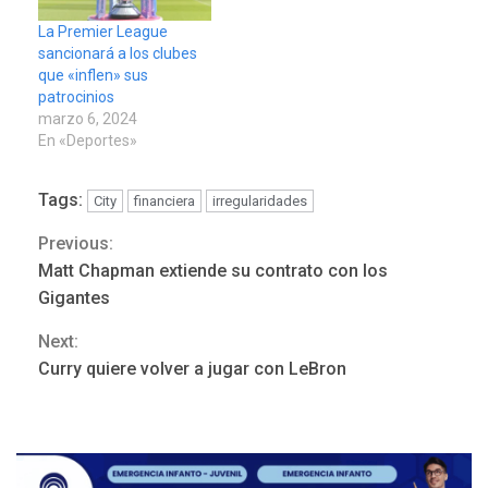
La Premier League
sancionará a los clubes
que «inflen» sus
patrocinios
LATINOAMÉRICA Y CARIBE
marzo 6, 2024
TITULARES
ÚLTIMA HORA
En «Deportes»
Seis muertos en Colombia
en combates contra grupos
Tags:
City
financiera
irregularidades
3
armados
Previous:
Continue
GUERRA EN EL MUNDO
TITULARES
Matt Chapman extiende su contrato con los
ÚLTIMA HORA
Reading
Gigantes
Netanyahu descarta plan de
EEUU para Gaza apoyado
Next:
4
por Hamás
Curry quiere volver a jugar con LeBron
DESTACADOS
REGIONALES
ÚLTIMA HORA
ASOMAYOR se afilia a la
Cámara de Comercio para
impulsar la economía