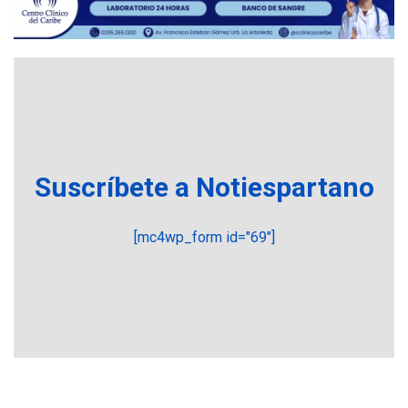
5
plateada
REGIONALES
TITULARES
ÚLTIMA HORA
Rehabilitar tuberías
submarinas era 4 veces
más económico que
6
desalinizar agua en
Margarita
Suscríbete a Notiespartano
REGIONALES
ÚLTIMA HORA
Gobernadora llevó tanques
[mc4wp_form id="69"]
de almacenamiento de agua
a Corazón de Mi Patria
7
NACIONALES
TITULARES
ÚLTIMA HORA
Más de 50 mil viviendas
fueron evaluadas en
estados afectados por los
1
terremotos