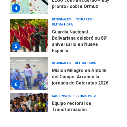
EEUU confía acuerdo «muy
pronto» sobre Ormuz
4
REGIONALES
TITULARES
ÚLTIMA HORA
Guardia Nacional
Bolivariana celebró su 89°
aniversario en Nueva
5
Esparta
REGIONALES
ÚLTIMA HORA
Misión Milagro en Antolín
del Campo: Arrancó la
jornada de Cataratas 2026
6
NACIONALES
ÚLTIMA HORA
Equipo rectoral de
Transformación
Universitaria cambió
7
historia electoral de la ULA