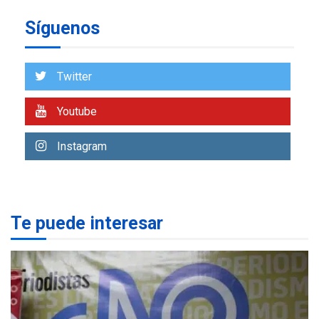
POLÍTICA
TITULARES
Síguenos
ÚLTIMA HORA
CNP plantea incluir Libertad
de Expresión en agenda de
negociación con comisión
Twitter
1
de AN 2015
Youtube
DESTACADOS
NACIONALES
ÚLTIMA HORA
Gobierno nacional y
Instagram
regional nos respaldaron
desde el primer momento
2
tras terremotos del 24J
asegura Gustavo Duque
Te puede interesar
LATINOAMÉRICA Y CARIBE
TITULARES
ÚLTIMA HORA
Evacúan aldeas en
Guatemala por erupción de
3
volcán de Fuego