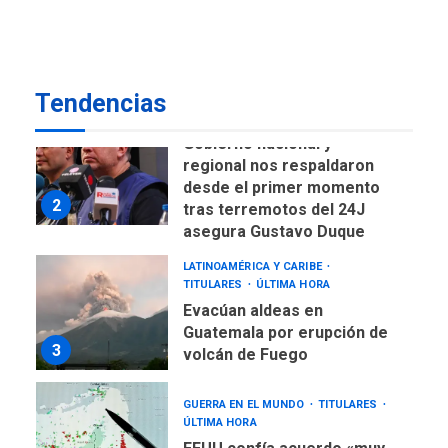
CNP plantea incluir Libertad
de Expresión en agenda de
negociación con comisión
1
de AN 2015
Tendencias
DESTACADOS
NACIONALES
ÚLTIMA HORA
Gobierno nacional y
regional nos respaldaron
desde el primer momento
2
tras terremotos del 24J
asegura Gustavo Duque
LATINOAMÉRICA Y CARIBE
TITULARES
ÚLTIMA HORA
Evacúan aldeas en
Guatemala por erupción de
3
volcán de Fuego
GUERRA EN EL MUNDO
TITULARES
ÚLTIMA HORA