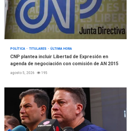
GUERRA EN EL MUNDO
TITULARES
ÚLTIMA HORA
EEUU confía acuerdo «muy
pronto» sobre Ormuz
4
REGIONALES
TITULARES
ÚLTIMA HORA
POLÍTICA
TITULARES
ÚLTIMA HORA
Guardia Nacional
Bolivariana celebró su 89°
CNP plantea incluir Libertad de Expresión en
aniversario en Nueva
agenda de negociación con comisión de AN 2015
5
Esparta
agosto 5, 2026
195