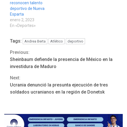
reconocen talento
deportivo de Nueva
Esparta
enero 2, 2023
En «Deportes»
Tags:
Andrea Berta
Atlético
deportivo
Previous:
Continue
Sheinbaum defiende la presencia de México en la
LATINOAMÉRICA Y CARIBE
Reading
TITULARES
ÚLTIMA HORA
investidura de Maduro
Evacúan aldeas en
Next:
Guatemala por erupción de
3
volcán de Fuego
Ucrania denunció la presunta ejecución de tres
soldados ucranianos en la región de Donetsk
GUERRA EN EL MUNDO
TITULARES
ÚLTIMA HORA
EEUU confía acuerdo «muy
pronto» sobre Ormuz
4