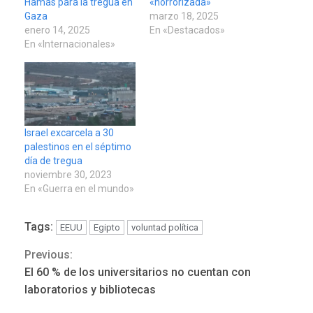
Hamás para la tregua en
«horrorizada»
Gaza
marzo 18, 2025
enero 14, 2025
En «Destacados»
En «Internacionales»
Israel excarcela a 30
palestinos en el séptimo
día de tregua
noviembre 30, 2023
En «Guerra en el mundo»
Tags:
EEUU
Egipto
voluntad política
Previous:
Continue
El 60 % de los universitarios no cuentan con
Reading
laboratorios y bibliotecas
ÚLTIMA HORA