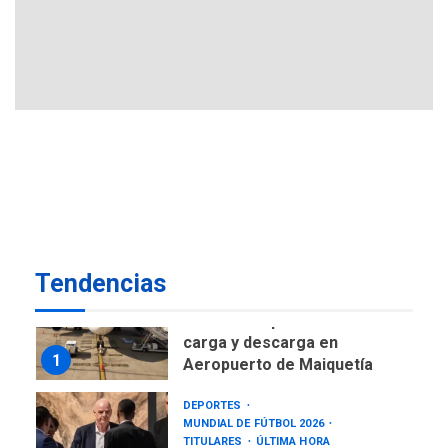
negociación con comisión
6
de AN 2015
DESTACADOS
NACIONALES
ÚLTIMA HORA
Gobierno nacional y
regional nos respaldaron
desde el primer momento
7
tras terremotos del 24J
asegura Gustavo Duque
NACIONALES
TITULARES
ÚLTIMA HORA
Reanudan operaciones de
Tendencias
carga y descarga en
1
Aeropuerto de Maiquetía
DEPORTES
MUNDIAL DE FÚTBOL 2026
TITULARES
ÚLTIMA HORA
La FIFA se «disculpa» por
2
plan fallido de privatización