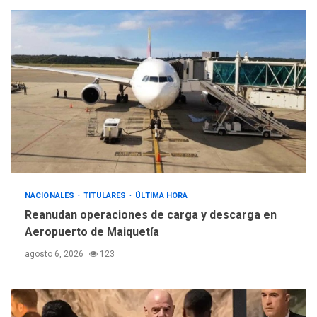
La FIFA se «disculpa» por
2
plan fallido de privatización
ÚLTIMA HORA
Hutíes de Yemen dicen que
atacaron dos petroleros
sauditas
3
REGIONALES
ÚLTIMA HORA
Instituciones estadales se
suman al Plan Agosto de
NACIONALES
TITULARES
ÚLTIMA HORA
Escuelas Abiertas 2026
4
Reanudan operaciones de carga y descarga en
Aeropuerto de Maiquetía
REGIONALES
TITULARES
ÚLTIMA HORA
agosto 6, 2026
123
Concejo Municipal de
Mariño respalda a Cámara
de Comercio para reforma
5
de Ley de Puerto Libre