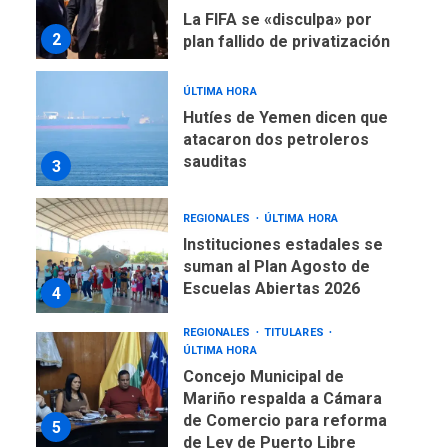
ÚLTIMA HORA
Hutíes de Yemen dicen que
atacaron dos petroleros
sauditas
3
REGIONALES
ÚLTIMA HORA
Instituciones estadales se
suman al Plan Agosto de
Escuelas Abiertas 2026
4
REGIONALES
TITULARES
ÚLTIMA HORA
Concejo Municipal de
Mariño respalda a Cámara
de Comercio para reforma
5
de Ley de Puerto Libre
POLÍTICA
TITULARES
ÚLTIMA HORA