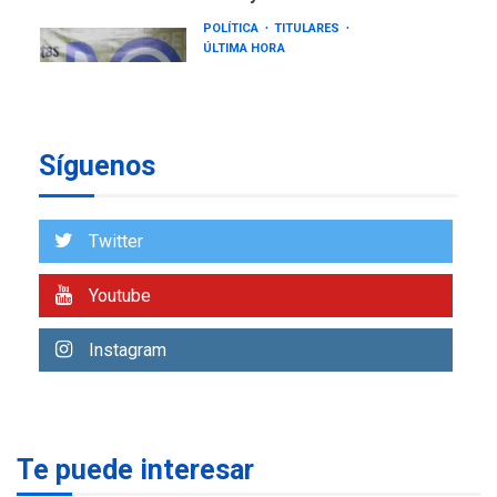
CNP plantea incluir Libertad
de Expresión en agenda de
negociación con comisión
6
de AN 2015
DESTACADOS
NACIONALES
ÚLTIMA HORA
Síguenos
Gobierno nacional y
regional nos respaldaron
desde el primer momento
7
Twitter
tras terremotos del 24J
asegura Gustavo Duque
Youtube
NACIONALES
TITULARES
ÚLTIMA HORA
Instagram
Reanudan operaciones de
carga y descarga en
1
Aeropuerto de Maiquetía
DEPORTES
Te puede interesar
MUNDIAL DE FÚTBOL 2026
TITULARES
ÚLTIMA HORA