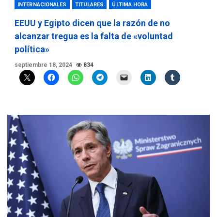
INTERNACIONALES
TITULARES
ÚLTIMA HORA
EEUU y Egipto dicen que la razón de no
alcanzar tregua es la falta de «voluntad
política»
septiembre 18, 2024
834