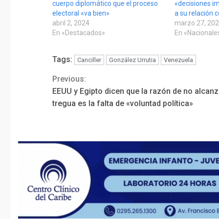
cuerpo diplomático que el proceso
«decisiones i
electoral «va bien»
a su relación 
abril 2, 2024
marzo 27, 20
En «Destacados»
En «Nacionale
Tags:
Canciller
González Urrutia
Venezuela
Previous:
Continue
EEUU y Egipto dicen que la razón de no alcanz
Reading
tregua es la falta de «voluntad política»