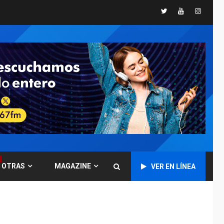
Twitter
Youtube
Instagr
POLÍTICA
TITULARES
ÚLTIMA HORA
CNP plantea incluir
Libertad de Expresión
en agenda de
6
negociación con
comisión de AN 2015
DESTACADOS
NACIONALES
ÚLTIMA HORA
Gobierno nacional y
regional nos
respaldaron desde el
primer momento tras
7
terremotos del 24J
OTRAS
MAGAZINE
VER EN LÍNEA
asegura Gustavo
Duque
NACIONALES
TITULARES
ÚLTIMA HORA
Reanudan