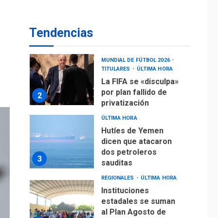
operaciones de carga
y descarga en
1
Aeropuerto de
Tendencias
Maiquetía
DEPORTES
MUNDIAL DE FÚTBOL 2026
TITULARES
ÚLTIMA HORA
La FIFA se «disculpa»
por plan fallido de
2
privatización
ÚLTIMA HORA
Hutíes de Yemen
dicen que atacaron
dos petroleros
3
sauditas
REGIONALES
ÚLTIMA HORA
Instituciones
estadales se suman
al Plan Agosto de