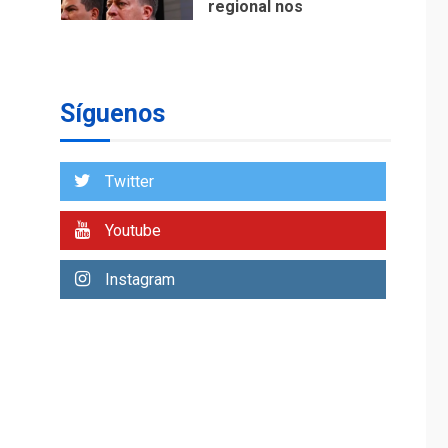
regional nos
respaldaron desde el
primer momento tras
7
terremotos del 24J
asegura Gustavo
Síguenos
Duque
NACIONALES
TITULARES
ÚLTIMA HORA
Twitter
Reanudan
operaciones de carga
Youtube
y descarga en
1
Aeropuerto de
Instagram
Maiquetía
DEPORTES
MUNDIAL DE FÚTBOL 2026
TITULARES
ÚLTIMA HORA
La FIFA se «disculpa»
por plan fallido de
2
privatización
ÚLTIMA HORA