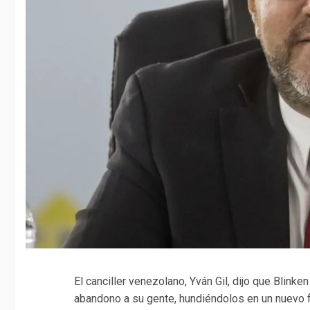
El canciller venezolano, Yván Gil, dijo que Blinke
abandono a su gente, hundiéndolos en un nuevo fr