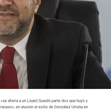
n «se aferra a un (Juan) Guaidó parte dos que huyó y
acaso», en alusión al exilio de González Urrutia en