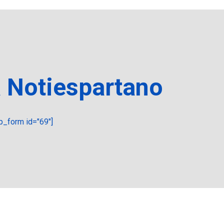
a Notiespartano
_form id="69"]