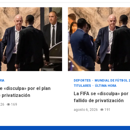
RIA
DEPORTES
MUNDIAL DE FÚTBOL 
TITULARES
ÚLTIMA HORA
e «disculpa» por el plan
La FIFA se «disculpa» por
e privatización
fallido de privatización
026
169
agosto 6, 2026
191