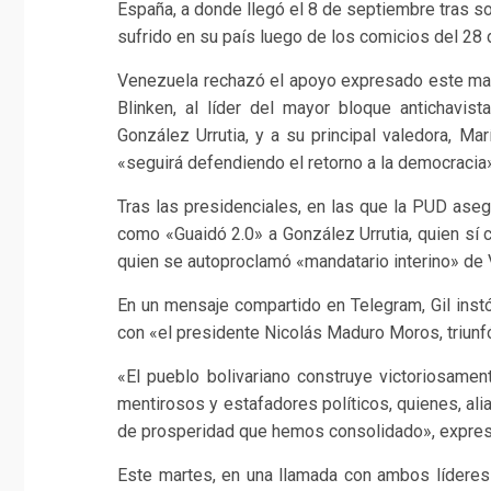
España, a donde llegó el 8 de septiembre tras so
sufrido en su país luego de los comicios del 28 d
Venezuela rechazó el apoyo expresado este mar
Blinken, al líder del mayor bloque antichavis
González Urrutia, y a su principal valedora, M
«seguirá defendiendo el retorno a la democracia»
Tras las presidenciales, en las que la PUD aseg
como «Guaidó 2.0» a González Urrutia, quien sí 
quien se autoproclamó «mandatario interino» de
En un mensaje compartido en Telegram, Gil instó
con «el presidente Nicolás Maduro Moros, triunfó
«El pueblo bolivariano construye victoriosament
mentirosos y estafadores políticos, quienes, al
de prosperidad que hemos consolidado», expresó 
Este martes, en una llamada con ambos líderes 