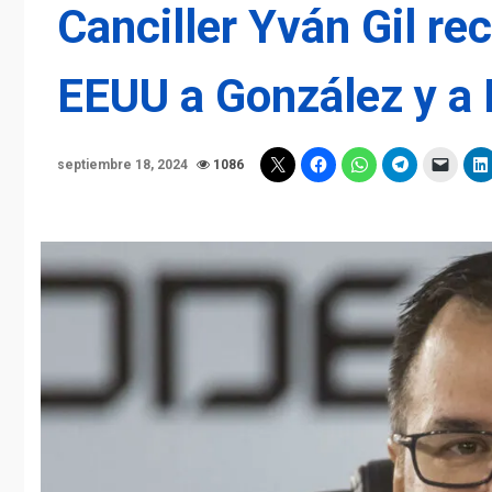
Canciller Yván Gil re
EEUU a González y a
septiembre 18, 2024
1086