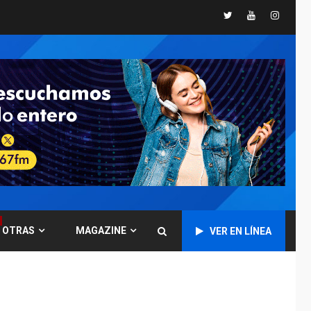
España impone
Twitter
Youtube
Instagr
controles fronterizos
5
a Italia
INTERNACIONALES
TITULARES
ÚLTIMA HORA
Arabia Saudita,
Turquía y Pakistán
firman pacto de
6
defensa
LATINOAMÉRICA Y CARIBE
TITULARES
ÚLTIMA HORA
De la Espriella jura
como nuevo
presidente de
7
OTRAS
MAGAZINE
VER EN LÍNEA
Colombia
ECONOMÍA
TITULARES
ÚLTIMA HORA
Venezuela requiere
US$183.000 millones