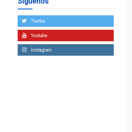
Síguenos
Venezuela requiere
US$183.000 millones
para alcanzar 3
1
millones de bdp
Twitter
ECONOMÍA
ÚLTIMA HORA
Youtube
Puerto de La Guaira
operativo y sin
Instagram
paralizarse
nacionalización de
2
mercancías
NACIONALES
TITULARES
ÚLTIMA HORA
Dólar cierra la
semana en 756,71
3
bolívares
POLÍTICA
TITULARES
ÚLTIMA HORA
Libertad plena para
jueza María Lourdes