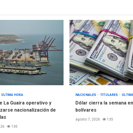
ÚLTIMA HORA
NACIONALES
TITULARES
ÚLTIM
e La Guaira operativo y
Dólar cierra la semana en
izarse nacionalización de
bolívares
ías
agosto 7, 2026
135
026
130