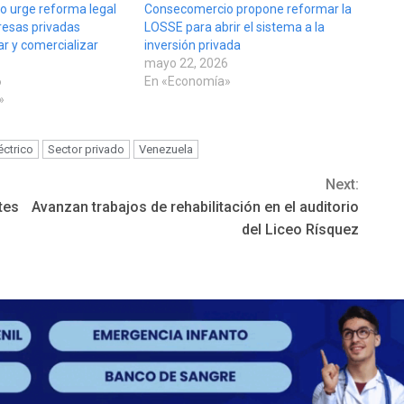
 urge reforma legal
Consecomercio propone reformar la
esas privadas
LOSSE para abrir el sistema a la
r y comercializar
inversión privada
mayo 22, 2026
6
En «Economía»
»
éctrico
Sector privado
Venezuela
Next:
tes
Avanzan trabajos de rehabilitación en el auditorio
del Liceo Rísquez