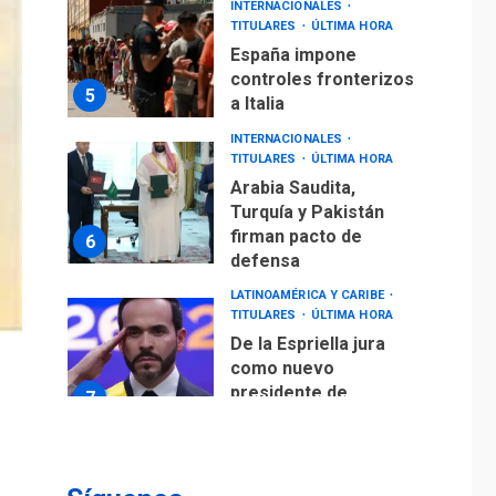
INTERNACIONALES
TITULARES
ÚLTIMA HORA
España impone
controles fronterizos
5
a Italia
INTERNACIONALES
TITULARES
ÚLTIMA HORA
Arabia Saudita,
Turquía y Pakistán
firman pacto de
6
defensa
LATINOAMÉRICA Y CARIBE
TITULARES
ÚLTIMA HORA
De la Espriella jura
como nuevo
presidente de
7
Colombia
ECONOMÍA
TITULARES
ÚLTIMA HORA