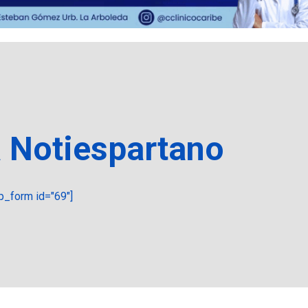
a Notiespartano
_form id="69"]