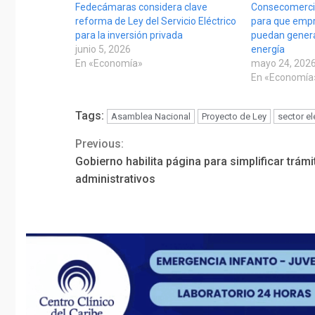
Fedecámaras considera clave
Consecomercio
reforma de Ley del Servicio Eléctrico
para que empr
para la inversión privada
puedan genera
junio 5, 2026
energía
En «Economía»
mayo 24, 202
En «Economía
Tags:
Asamblea Nacional
Proyecto de Ley
sector el
Previous:
Continue
Gobierno habilita página para simplificar trámi
Reading
administrativos