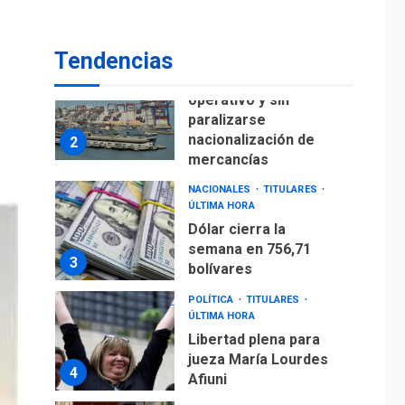
para alcanzar 3
1
millones de bdp
Tendencias
ECONOMÍA
ÚLTIMA HORA
Puerto de La Guaira
operativo y sin
paralizarse
nacionalización de
2
mercancías
NACIONALES
TITULARES
ÚLTIMA HORA
Dólar cierra la
semana en 756,71
3
bolívares
POLÍTICA
TITULARES
ÚLTIMA HORA
Libertad plena para
jueza María Lourdes
4
Afiuni