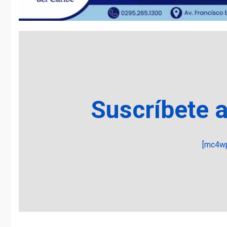
Suscríbete 
[mc4wp