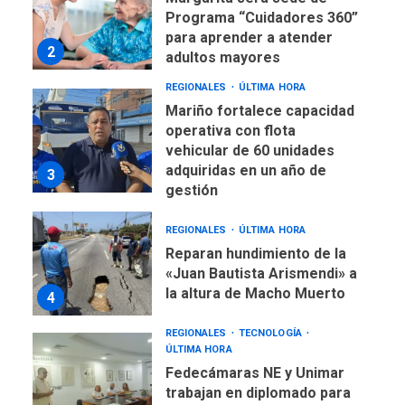
Programa “Cuidadores 360”
para aprender a atender
2
adultos mayores
REGIONALES
ÚLTIMA HORA
Mariño fortalece capacidad
operativa con flota
vehicular de 60 unidades
adquiridas en un año de
3
gestión
REGIONALES
ÚLTIMA HORA
Reparan hundimiento de la
«Juan Bautista Arismendi» a
la altura de Macho Muerto
4
REGIONALES
TECNOLOGÍA
ÚLTIMA HORA
Fedecámaras NE y Unimar
trabajan en diplomado para