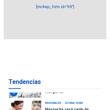
estadísticas de turismo
[mc4wp_form id="69"]
REGIONALES
ÚLTIMA HORA
Plan de contingencia hídrica
en Nueva Esparta consolida
avances en territorio
6
insular
ECONOMÍA
TITULARES
ÚLTIMA HORA
Venezuela requiere
US$183.000 millones para
7
alcanzar 3 millones de bdp
REGIONALES
ÚLTIMA HORA
Tendencias
Libro de Guadalupe Burelli
eleva sus velas en
Margarita
1
REGIONALES
ÚLTIMA HORA
Margarita será sede de