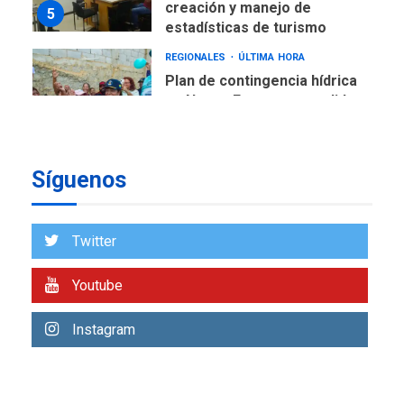
creación y manejo de
5
estadísticas de turismo
REGIONALES
ÚLTIMA HORA
Plan de contingencia hídrica
en Nueva Esparta consolida
avances en territorio
6
insular
Síguenos
ECONOMÍA
TITULARES
ÚLTIMA HORA
Venezuela requiere
US$183.000 millones para
Twitter
7
alcanzar 3 millones de bdp
Youtube
REGIONALES
ÚLTIMA HORA
Libro de Guadalupe Burelli
Instagram
eleva sus velas en
Margarita
1
REGIONALES
ÚLTIMA HORA