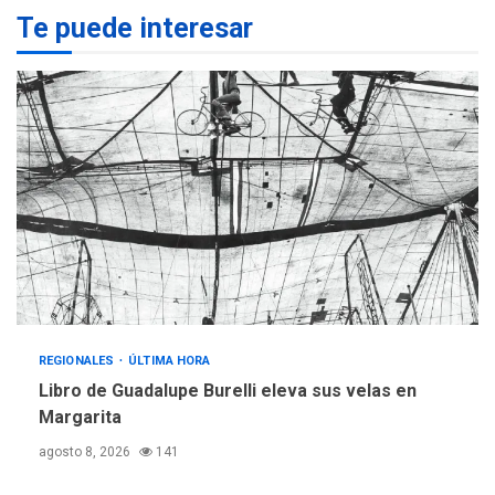
Te puede interesar
Margarita será sede de
Programa “Cuidadores 360”
para aprender a atender
2
adultos mayores
REGIONALES
ÚLTIMA HORA
Mariño fortalece capacidad
operativa con flota
vehicular de 60 unidades
adquiridas en un año de
3
gestión
REGIONALES
ÚLTIMA HORA
Reparan hundimiento de la
«Juan Bautista Arismendi» a
REGIONALES
ÚLTIMA HORA
la altura de Macho Muerto
Libro de Guadalupe Burelli eleva sus velas en
4
Margarita
REGIONALES
TECNOLOGÍA
agosto 8, 2026
141
ÚLTIMA HORA
Fedecámaras NE y Unimar