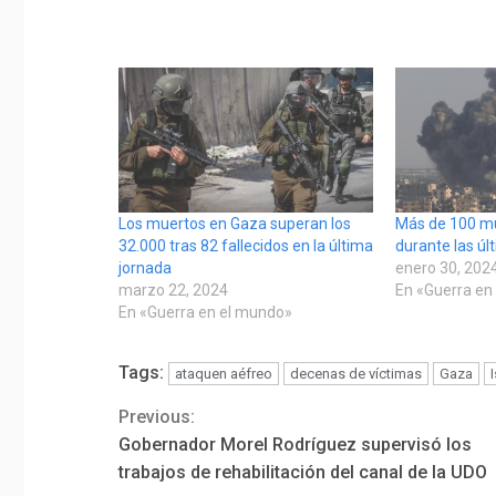
Los muertos en Gaza superan los
Más de 100 m
32.000 tras 82 fallecidos en la última
durante las úl
jornada
enero 30, 202
marzo 22, 2024
En «Guerra en
En «Guerra en el mundo»
Tags:
ataquen aéfreo
decenas de víctimas
Gaza
Previous:
Continue
Gobernador Morel Rodríguez supervisó los
Reading
trabajos de rehabilitación del canal de la UDO