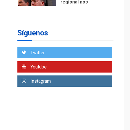
regional nos
respaldaron desde el
primer momento tras
7
terremotos del 24J
asegura Gustavo
Síguenos
Duque
NACIONALES
TITULARES
ÚLTIMA HORA
Twitter
Reanudan
operaciones de carga
Youtube
y descarga en
1
Aeropuerto de
Instagram
Maiquetía
DEPORTES
MUNDIAL DE FÚTBOL 2026
TITULARES
ÚLTIMA HORA
La FIFA se «disculpa»
por plan fallido de
2
privatización
ÚLTIMA HORA