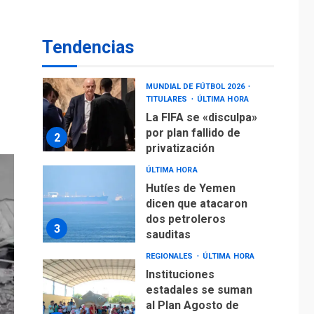
operaciones de carga
y descarga en
1
Aeropuerto de
Tendencias
Maiquetía
DEPORTES
MUNDIAL DE FÚTBOL 2026
TITULARES
ÚLTIMA HORA
La FIFA se «disculpa»
por plan fallido de
2
privatización
ÚLTIMA HORA
Hutíes de Yemen
dicen que atacaron
dos petroleros
3
sauditas
REGIONALES
ÚLTIMA HORA
Instituciones
estadales se suman
al Plan Agosto de