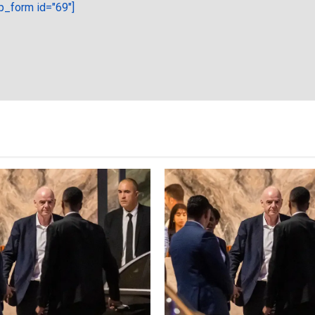
_form id="69"]