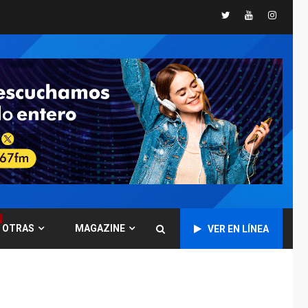
Twitter
Youtube
Instagr
POLÍTICA
TITULARES
ÚLTIMA HORA
CNP plantea incluir
Libertad de Expresión
en agenda de
6
negociación con
comisión de AN 2015
DESTACADOS
NACIONALES
ÚLTIMA HORA
Gobierno nacional y
regional nos
respaldaron desde el
primer momento tras
7
terremotos del 24J
OTRAS
MAGAZINE
VER EN LÍNEA
asegura Gustavo
Duque
NACIONALES
TITULARES
ÚLTIMA HORA
Reanudan