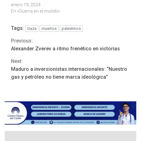
enero 19, 2024
En «Guerra en el mundo»
Tags:
Gaza
muertos
palestinos
NACIONALES
TITULARES
Previous:
Continue
ÚLTIMA HORA
Alexander Zverev a ritmo frenético en victorias
Dólar cierra la semana en
Reading
756,71 bolívares
3
Next:
Maduro a inversionistas internacionales: “Nuestro
gas y petróleo no tiene marca ideológica”
POLÍTICA
TITULARES
ÚLTIMA HORA
Libertad plena para jueza
María Lourdes Afiuni
4
INTERNACIONALES
TITULARES
ÚLTIMA HORA
España impone controles
fronterizos a Italia
5