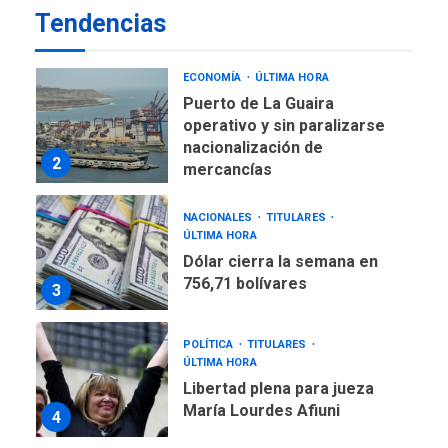
Tendencias
operativo y sin paralizarse
nacionalización de
2
mercancías
NACIONALES
TITULARES
ÚLTIMA HORA
Dólar cierra la semana en
756,71 bolívares
3
POLÍTICA
TITULARES
ÚLTIMA HORA
Libertad plena para jueza
María Lourdes Afiuni
4
INTERNACIONALES
TITULARES
ÚLTIMA HORA
España impone controles
fronterizos a Italia
5