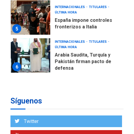
INTERNACIONALES
TITULARES
ÚLTIMA HORA
Arabia Saudita, Turquía y
Pakistán firman pacto de
6
defensa
LATINOAMÉRICA Y CARIBE
TITULARES
ÚLTIMA HORA
De la Espriella jura como
nuevo presidente de
7
Colombia
ECONOMÍA
TITULARES
ÚLTIMA HORA
Venezuela requiere
Síguenos
US$183.000 millones para
1
alcanzar 3 millones de bdp
Twitter
ECONOMÍA
ÚLTIMA HORA
Puerto de La Guaira