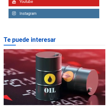
Youtube
operativo y sin paralizarse
nacionalización de
2
Instagram
mercancías
NACIONALES
TITULARES
ÚLTIMA HORA
Dólar cierra la semana en
Te puede interesar
756,71 bolívares
3
POLÍTICA
TITULARES
ÚLTIMA HORA
Libertad plena para jueza
María Lourdes Afiuni
4
INTERNACIONALES
TITULARES
ÚLTIMA HORA
España impone controles
fronterizos a Italia
5