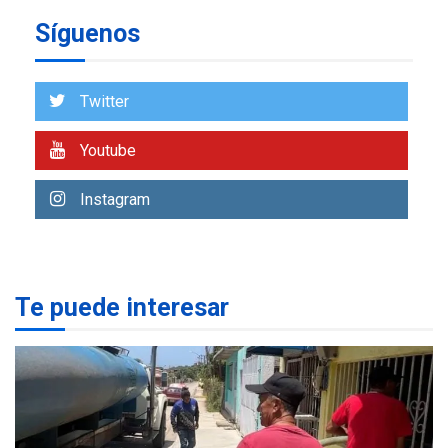
REGIONALES
ÚLTIMA HORA
Síguenos
Alcaldía de Mariño climatiza
Núcleo del Sistema de
Orquestas Porlamar
7
Twitter
REGIONALES
ÚLTIMA HORA
Youtube
Alcaldía de Maneiro sigue
atendiendo falta de agua
Instagram
con plan de contingencia
1
OPINIÓN
ÚLTIMA HORA
Pesadilla hídrica, por
Te puede interesar
Manuel Avila
2
POLÍTICA
ÚLTIMA HORA
Delcy Rodríguez designa
nuevo presidente de
Corpoelec y nuevo