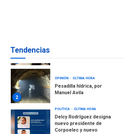
Alcaldía de Mariño climatiza
Núcleo del Sistema de
Orquestas Porlamar
7
REGIONALES
ÚLTIMA HORA
Alcaldía de Maneiro sigue
Tendencias
atendiendo falta de agua
con plan de contingencia
1
OPINIÓN
ÚLTIMA HORA
Pesadilla hídrica, por
Manuel Avila
2
POLÍTICA
ÚLTIMA HORA
Delcy Rodríguez designa
nuevo presidente de
Corpoelec y nuevo