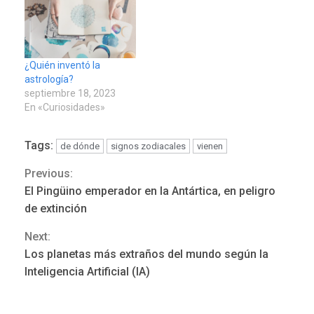
¿Quién inventó la
astrología?
septiembre 18, 2023
En «Curiosidades»
Tags:
de dónde
signos zodiacales
vienen
Previous:
Continue
El Pingüino emperador en la Antártica, en peligro
Reading
de extinción
Next:
POLÍTICA
ÚLTIMA HORA
Los planetas más extraños del mundo según la
Delcy Rodríguez designa
Inteligencia Artificial (IA)
nuevo presidente de
Corpoelec y nuevo
viceministro de Servicios