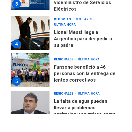
viceministro de Servicios
3
Eléctricos
DEPORTES
TITULARES
ÚLTIMA HORA
Lionel Messi llega a
Argentina para despedir a
4
su padre
REGIONALES
ÚLTIMA HORA
Funsone benefició a 46
personas con la entrega de
lentes correctivos
5
REGIONALES
ÚLTIMA HORA
La falta de agua pueden
llevar a problemas
sanitarios y asumirse como
6
problema de orden público