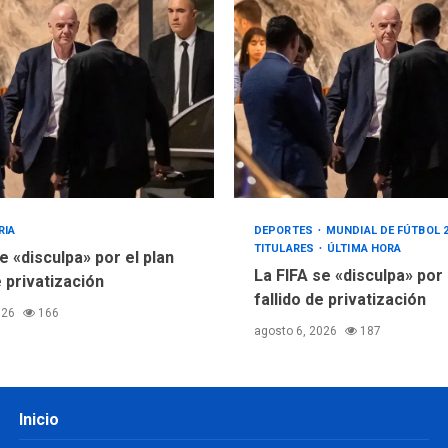
RIA
DEPORTES
MUNDIAL DE FÚTBOL 
TITULARES
ÚLTIMA HORA
e «disculpa» por el plan
La FIFA se «disculpa» por
e privatización
fallido de privatización
026
166
agosto 6, 2026
187
Inicio