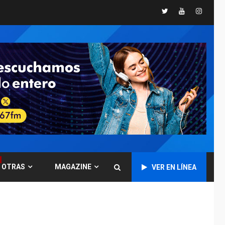
Twitter
Youtube
Instagr
POLÍTICA
TITULARES
ÚLTIMA HORA
CNP plantea incluir
Libertad de Expresión
en agenda de
6
negociación con
comisión de AN 2015
DESTACADOS
NACIONALES
ÚLTIMA HORA
Gobierno nacional y
regional nos
respaldaron desde el
primer momento tras
7
terremotos del 24J
OTRAS
MAGAZINE
VER EN LÍNEA
asegura Gustavo
Duque
NACIONALES
TITULARES
ÚLTIMA HORA
Reanudan