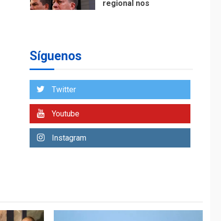
regional nos
respaldaron desde el
primer momento tras
7
terremotos del 24J
asegura Gustavo
Síguenos
Duque
NACIONALES
TITULARES
ÚLTIMA HORA
Twitter
Reanudan
operaciones de carga
Youtube
y descarga en
1
Aeropuerto de
Instagram
Maiquetía
DEPORTES
MUNDIAL DE FÚTBOL 2026
TITULARES
ÚLTIMA HORA
La FIFA se «disculpa»
por plan fallido de
2
privatización
ÚLTIMA HORA