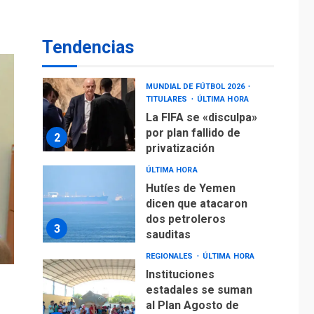
operaciones de carga
y descarga en
1
Aeropuerto de
Tendencias
Maiquetía
DEPORTES
MUNDIAL DE FÚTBOL 2026
TITULARES
ÚLTIMA HORA
La FIFA se «disculpa»
por plan fallido de
2
privatización
ÚLTIMA HORA
Hutíes de Yemen
dicen que atacaron
dos petroleros
3
sauditas
REGIONALES
ÚLTIMA HORA
Instituciones
estadales se suman
al Plan Agosto de