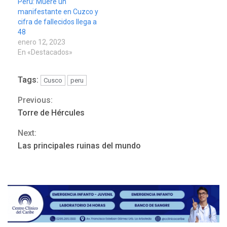
Perú: Muere un
manifestante en Cuzco y
REGIONALES
ÚLTIMA HORA
cifra de fallecidos llega a
Funsone benefició a 46
48
personas con la entrega de
enero 12, 2023
lentes correctivos
3
En «Destacados»
REGIONALES
ÚLTIMA HORA
Tags:
Cusco
peru
La falta de agua pueden
llevar a problemas
Previous:
Continue
sanitarios y asumirse como
Torre de Hércules
4
problema de orden público
Reading
Next:
REGIONALES
ÚLTIMA HORA
Las principales ruinas del mundo
Alcaldía de Mariño climatiza
Núcleo del Sistema de
Orquestas Porlamar
5
POLÍTICA
TITULARES
ÚLTIMA HORA
Presidenta Encargada