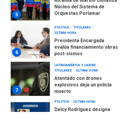
Presidenta Encargada
evalúa financiamiento obras
6
post-sismos
LATINOAMÉRICA Y CARIBE
TITULARES
ÚLTIMA HORA
Atentado con drones
explosivos deja un policía
7
muerto
POLÍTICA
ÚLTIMA HORA
Delcy Rodríguez designa
nuevo presidente de
Corpoelec y nuevo
viceministro de Servicios
1
Eléctricos
DEPORTES
TITULARES
ÚLTIMA HORA
Lionel Messi llega a
Argentina para despedir a
2