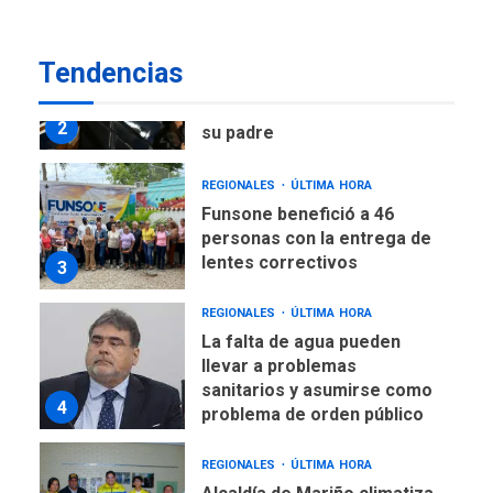
REGIONALES
ÚLTIMA HORA
Tendencias
Funsone benefició a 46
personas con la entrega de
lentes correctivos
3
REGIONALES
ÚLTIMA HORA
La falta de agua pueden
llevar a problemas
sanitarios y asumirse como
4
problema de orden público
REGIONALES
ÚLTIMA HORA
Alcaldía de Mariño climatiza
Núcleo del Sistema de
Orquestas Porlamar
5
POLÍTICA
TITULARES
ÚLTIMA HORA