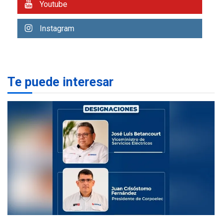
Youtube
REGIONALES
ÚLTIMA HORA
Instagram
Funsone benefició a 46
personas con la entrega de
lentes correctivos
3
REGIONALES
ÚLTIMA HORA
Te puede interesar
La falta de agua pueden
llevar a problemas
sanitarios y asumirse como
4
problema de orden público
REGIONALES
ÚLTIMA HORA
Alcaldía de Mariño climatiza
Núcleo del Sistema de
Orquestas Porlamar
5