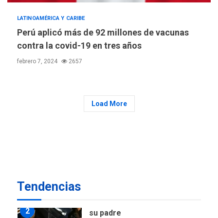
evalúa financiamiento obras
6
post-sismos
LATINOAMÉRICA Y CARIBE
Perú aplicó más de 92 millones de vacunas
LATINOAMÉRICA Y CARIBE
TITULARES
ÚLTIMA HORA
contra la covid-19 en tres años
Atentado con drones
febrero 7, 2024
2657
explosivos deja un policía
7
muerto
POLÍTICA
ÚLTIMA HORA
Delcy Rodríguez designa
Load More
nuevo presidente de
Corpoelec y nuevo
viceministro de Servicios
1
Eléctricos
DEPORTES
TITULARES
ÚLTIMA HORA
Tendencias
Lionel Messi llega a
Argentina para despedir a
2
su padre