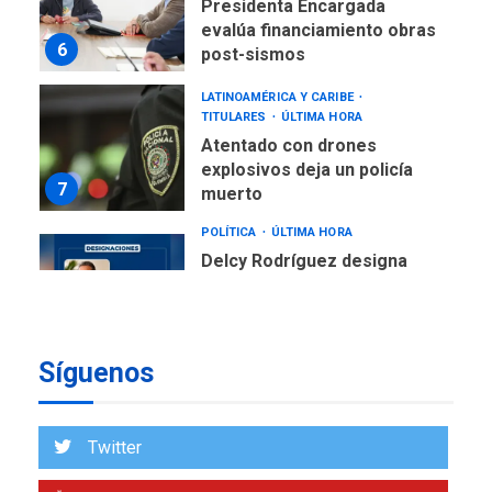
evalúa financiamiento obras
6
post-sismos
LATINOAMÉRICA Y CARIBE
TITULARES
ÚLTIMA HORA
Atentado con drones
explosivos deja un policía
7
muerto
POLÍTICA
ÚLTIMA HORA
Delcy Rodríguez designa
nuevo presidente de
Corpoelec y nuevo
viceministro de Servicios
1
Eléctricos
Síguenos
DEPORTES
TITULARES
ÚLTIMA HORA
Lionel Messi llega a
Twitter
Argentina para despedir a
2
su padre