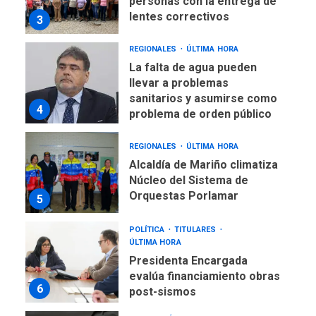
llevar a problemas
sanitarios y asumirse como
4
problema de orden público
REGIONALES
ÚLTIMA HORA
Alcaldía de Mariño climatiza
Núcleo del Sistema de
Orquestas Porlamar
5
POLÍTICA
TITULARES
ÚLTIMA HORA
Presidenta Encargada
evalúa financiamiento obras
6
post-sismos
LATINOAMÉRICA Y CARIBE
TITULARES
ÚLTIMA HORA
Atentado con drones
explosivos deja un policía
7
muerto