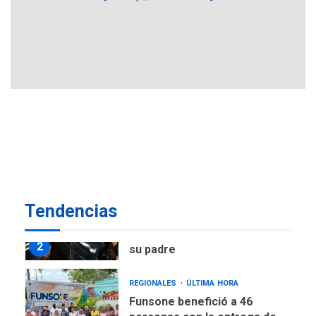
POLÍTICA
ÚLTIMA HORA
Delcy Rodríguez designa
nuevo presidente de
Corpoelec y nuevo
viceministro de Servicios
1
Eléctricos
DEPORTES
TITULARES
ÚLTIMA HORA
Lionel Messi llega a
Argentina para despedir a
2
su padre
REGIONALES
ÚLTIMA HORA
Tendencias
Funsone benefició a 46
personas con la entrega de
lentes correctivos
3
REGIONALES
ÚLTIMA HORA
La falta de agua pueden