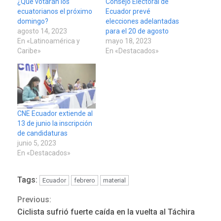
¿Qué votarán los
Consejo Electoral de
ecuatorianos el próximo
Ecuador prevé
domingo?
elecciones adelantadas
agosto 14, 2023
para el 20 de agosto
En «Latinoamérica y
mayo 18, 2023
Caribe»
En «Destacados»
CNE Ecuador extiende al
13 de junio la inscripción
de candidaturas
REGIONALES
ÚLTIMA HORA
junio 5, 2023
Funsone benefició a 46
En «Destacados»
personas con la entrega de
lentes correctivos
3
Tags:
Ecuador
febrero
material
REGIONALES
ÚLTIMA HORA
Previous:
Continue
La falta de agua pueden
Ciclista sufrió fuerte caída en la vuelta al Táchira
llevar a problemas