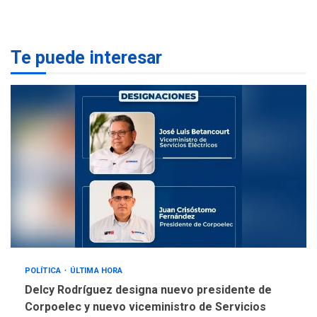
llevar a problemas
sanitarios y asumirse como
4
problema de orden público
Te puede interesar
REGIONALES
ÚLTIMA HORA
Alcaldía de Mariño climatiza
Núcleo del Sistema de
Orquestas Porlamar
5
POLÍTICA
ÚLTIMA HORA
Delcy Rodríguez designa nuevo presidente de
Corpoelec y nuevo viceministro de Servicios